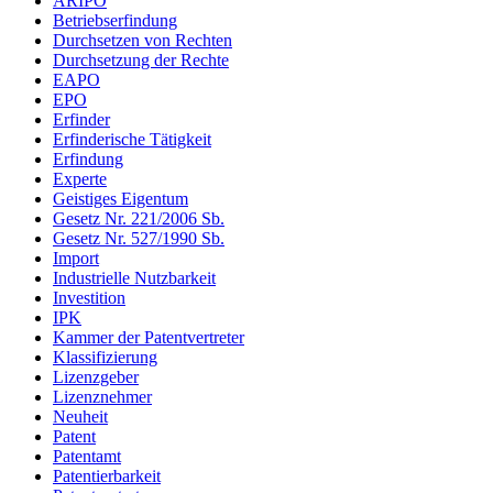
ARIPO
Betriebserfindung
Durchsetzen von Rechten
Durchsetzung der Rechte
EAPO
EPO
Erfinder
Erfinderische Tätigkeit
Erfindung
Experte
Geistiges Eigentum
Gesetz Nr. 221/2006 Sb.
Gesetz Nr. 527/1990 Sb.
Import
Industrielle Nutzbarkeit
Investition
IPK
Kammer der Patentvertreter
Klassifizierung
Lizenzgeber
Lizenznehmer
Neuheit
Patent
Patentamt
Patentierbarkeit