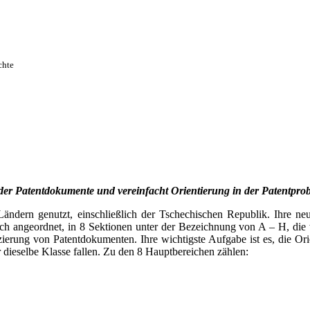
chte
g der Patentdokumente und vereinfacht Orientierung in der Patentpro
0 Ländern genutzt, einschließlich der Tschechischen Republik. Ihre n
rchisch angeordnet, in 8 Sektionen unter der Bezeichnung von A – H, 
ssifizierung von Patentdokumenten. Ihre wichtigste Aufgabe ist es, die 
r dieselbe Klasse fallen. Zu den 8 Hauptbereichen zählen: