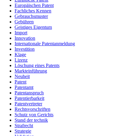
Europäischen Patent
Fachliches Kennen
Gebrauchsmuster
Gebühren
Geistiges Eigentum
Import
Innovation
Internationale Patentanmeldung
Investition
Klage
Lizenz
Löschung eines Patents
Markteinführung
Neuheit
Patent
Patentamt
Patentanspruch
Patentierbarkeit
Patentvertreter
Rechtsvorschriften
Schutz von Gerichts
Stand der technik
Strafrecht
Strategie