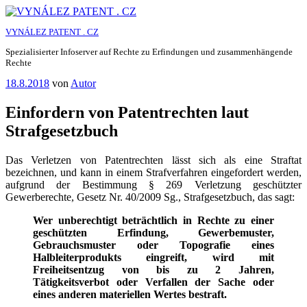
Zum
Inhalt
VYNÁLEZ PATENT . CZ
springen
Spezialisierter Infoserver auf Rechte zu Erfindungen und zusammenhängende
Rechte
Veröffentlicht
18.8.2018
von
Autor
am
Einfordern von Patentrechten laut
Strafgesetzbuch
Das Verletzen von Patentrechten lässt sich als eine Straftat
bezeichnen, und kann in einem Strafverfahren eingefordert werden,
aufgrund der Bestimmung § 269 Verletzung geschützter
Gewerberechte, Gesetz Nr. 40/2009 Sg., Strafgesetzbuch, das sagt:
Wer unberechtigt beträchtlich in Rechte zu einer
geschützten Erfindung, Gewerbemuster,
Gebrauchsmuster oder Topografie eines
Halbleiterprodukts eingreift, wird mit
Freiheitsentzug von bis zu 2 Jahren,
Tätigkeitsverbot oder Verfallen der Sache oder
eines anderen materiellen Wertes bestraft.