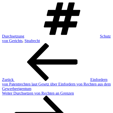
Schlagw
Durchsetzung
Schutz
von Gerichts
,
Strafrecht
Beitrags-
Vorheriger
Beitrag
Navigation
Zurück
Einfordern
von Patentrechten laut Gesetz über Einfordern von Rechten aus dem
Gewerbeeigentum
Nächster
Weiter
Durchsetzen von Rechten an Grenzen
Beitrag