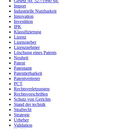
Gesetz Nr. 527/1990 Sb.
Import
Industrielle Nutzbarkeit
Innovation
Investition
IPK
Klassifizierung
Lizenz
Lizenzgeber
Lizenznehmer
Löschung eines Patents
Neuheit
Patent
Patentamt
Patentierbarkeit
Patentvertreter
PCT
Rechtsverletzungen
Rechtsvorschriften
Schutz von Gerichts
Stand der technik
Strafrecht
Strategie
Urheber
Validation