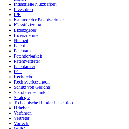
Industrielle Nutzbarkeit
Investition
IPK
Kammer der Patentvertreter
Klassifizierung
Lizenzgeber
Lizenznehmer
Neuheit
Patent
Patentamt
Patentierbarkeit
Patentvertreter
Patentämter
PCT
Recherche
Rechtsverletzungen
Schutz von Gerichts
Stand der technik
Strategie
Tschechische Handelsinspektion
Urheber
Verfahren
Vertreter
Vorrecht
WIPO