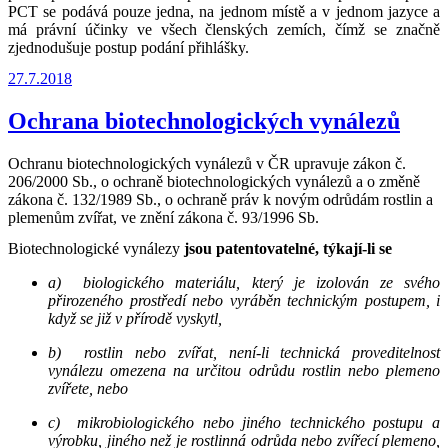
PCT se podává pouze jedna, na jednom místě a v jednom jazyce a
má právní účinky ve všech členských zemích, čímž se značně
zjednodušuje postup podání přihlášky.
Publikováno
27.7.2018
Ochrana biotechnologických vynálezů
Ochranu biotechnologických vynálezů v ČR upravuje zákon č.
206/2000 Sb., o ochraně biotechnologických vynálezů a o změně
zákona č. 132/1989 Sb., o ochraně práv k novým odrůdám rostlin a
plemenům zvířat, ve znění zákona č. 93/1996 Sb.
Biotechnologické vynálezy
jsou patentovatelné, týkají-li se
a) biologického materiálu, který je izolován ze svého
přirozeného prostředí nebo vyráběn technickým postupem, i
když se již v přírodě vyskytl,
b) rostlin nebo zvířat, není-li technická proveditelnost
vynálezu omezena na určitou odrůdu rostlin nebo plemeno
zvířete, nebo
c) mikrobiologického nebo jiného technického postupu a
výrobku, jiného než je rostlinná odrůda nebo zvířecí plemeno,