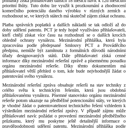
přihlášky získá přihlašovatel dalších 18 měsíců navíc k 12ti měsícům
prioritní lhůty. Tuto dobu lze využít k prozkoumání a zhodnocení
komerčního potenciálu daného výrobku v různých zemích a
rozhodnout se, ve kterých státech má skutečně zájem získat ochranu.
Platba správních poplatků a dalších nákladů se tak odloží až do
doby udělení patentu. PCT je tedy hojně využíváno přihlašovateli,
kteří chtějí získat více času na rozhodnutí se o dalších krocích
ohledně ochrany vynálezu. Mezinárodní přihláška, která byla
zpracována podle předepsané Smlouvy PCT a Prováděcího
předpisu, nemůže být zamítnuta z formálních důvodů národními
úřady designovaných států. Dále přihlašovatel získá cenné
informace díky mezinárodní rešeršní zprávě a písemnému posudku
orgánu mezinárodní rešerše. Díky těmto dokumentům má
přihlašovatel větší přehled o tom, kde bude nejvhodnější žádat o
patentování svého vynálezu.
Mezinárodní rešeršní zpráva obsahuje rešerši na stav techniky z
celého světa k technickým řešením, která jsou obdobná
přihlašovanému vynálezu. Písemné stanovisko orgánu mezinárodní
rešerše potom ukazuje na předběžné potencionální státy, ve kterých
je vhodné žádat o patentovatelnost technického řešení vzhledem k
výsledkům mezinárodní rešeršní zprávy. V případě zájmu může
přihlašovatel navíc požádat o provedení mezinárodní předběžného
průzkumu, který mu poskytne ještě detailnější informace o
pravděpodobnosti udělení patentu. Mezinárodní přihláška podle