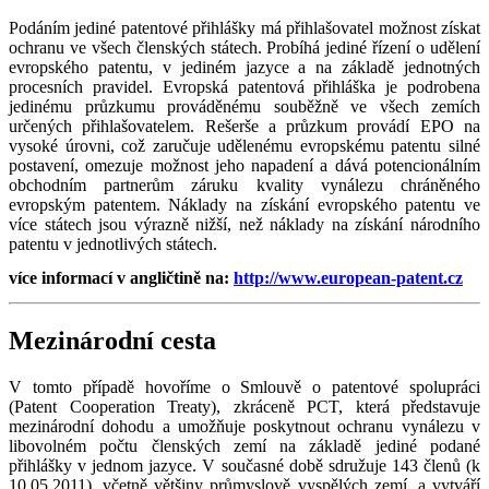
Podáním jediné patentové přihlášky má přihlašovatel možnost získat
ochranu ve všech členských státech. Probíhá jediné řízení o udělení
evropského patentu, v jediném jazyce a na základě jednotných
procesních pravidel. Evropská patentová přihláška je podrobena
jedinému průzkumu prováděnému souběžně ve všech zemích
určených přihlašovatelem. Rešerše a průzkum provádí EPO na
vysoké úrovni, což zaručuje udělenému evropskému patentu silné
postavení, omezuje možnost jeho napadení a dává potencionálním
obchodním partnerům záruku kvality vynálezu chráněného
evropským patentem. Náklady na získání evropského patentu ve
více státech jsou výrazně nižší, než náklady na získání národního
patentu v jednotlivých státech.
více informací v angličtině na:
http://www.european-patent.cz
Mezinárodní cesta
V tomto případě hovoříme o Smlouvě o patentové spolupráci
(Patent Cooperation Treaty), zkráceně PCT, která představuje
mezinárodní dohodu a umožňuje poskytnout ochranu vynálezu v
libovolném počtu členských zemí na základě jediné podané
přihlášky v jednom jazyce. V současné době sdružuje 143 členů (k
10.05.2011), včetně většiny průmyslově vyspělých zemí, a vytváří