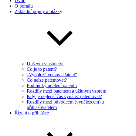
Úvod
O portálu
Základní pojmy a otázky
Duševní vlastnictví
Co je to patent?
„Vynález“ versus „Patent“
Co nelze patentovat?
Podmínky udělení patentu
Rozdíly mezi patentem a užitným vzorem
Kdy je nejlepší čas vynález patentovat?
Rozdíly mezi původcem (vynálezcem) a
přihlašovatelem
Řízení o přihlášce