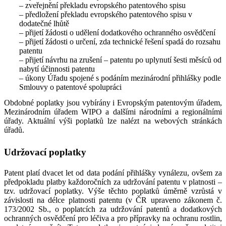
– zveřejnění překladu evropského patentového spisu
– předložení překladu evropského patentového spisu v
dodatečné lhůtě
– přijetí žádosti o udělení dodatkového ochranného osvědčení
– přijetí žádosti o určení, zda technické řešení spadá do rozsahu
patentu
– přijetí návrhu na zrušení – patentu po uplynutí šesti měsíců od
nabytí účinnosti patentu
– úkony Úřadu spojené s podáním mezinárodní přihlášky podle
Smlouvy o patentové spolupráci
Obdobné poplatky jsou vybírány i Evropským patentovým úřadem,
Mezinárodním úřadem WIPO a dalšími národními a regionálními
úřady. Aktuální výši poplatků lze nalézt na webových stránkách
úřadů.
Udržovací poplatky
Patent platí dvacet let od data podání přihlášky vynálezu, ovšem za
předpokladu platby každoročních za udržování patentu v platnosti –
tzv. udržovací poplatky. Výše těchto poplatků úměrně vzrůstá v
závislosti na délce platnosti patentu (v ČR upraveno zákonem č.
173/2002 Sb., o poplatcích za udržování patentů a dodatkových
ochranných osvědčení pro léčiva a pro přípravky na ochranu rostlin,