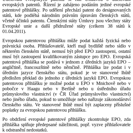
evropských patentů. Řízení je zahájeno podáním jediné evropské
patentové přihlášky. Po udělení přechází patent do designovaných
států, kde podléhá národním právním úpravám členských států,
včetně účinků patentu. Členskými státy Úmluvy jsou všechny státy
Evropské unie a další přidružené státy (celkem 38 států k
01.04.2011).
Evropskou patentovou přihlášku může podat každá fyzická nebo
právnická osoba. Přihlašovatelé, kteří mají bydliště nebo sídlo v
některém členském státě, nemusí být před EPO zastoupeni, ostatní
musí být zastoupení kvalifikovaným zástupce pro EPO. Evropská
patentová přihláška se podává v jednom z úředních jazyků EPO –
angličtině, francouzštině nebo němčině. Přihláška lze podat i v
úředním jazyce členského státu, pokud je ve stanovené lhůtě
předložen překlad do jednoho z úředních jazyků EPO. Evropskou
patentovou přihlášku je možné podat u EPO v Mnichově nebo v
pobočce v Haagu nebo v Berlíně nebo u ústředního úřadu
průmyslového vlastnictví (v ČR Úřad průmyslového vlastnictví)
nebo jiného úřadu, pokud to umožňuje nebo nařizuje zákonodárství
členského státu. Ve stanovené lhůtě musí být zaplaceny příslušné
poplatky za evropskou patentovou přihlášku.
Po obdržení evropské patentové přihlášky zkontroluje EPO, zda
přihláška splňuje předepsané náležitosti, popř. vyzve přihlašovatele
k odstranění nedostatků.