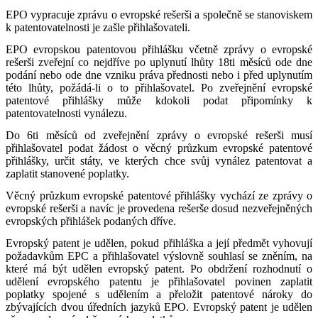
EPO vypracuje zprávu o evropské rešerši a společně se stanoviskem
k patentovatelnosti je zašle přihlašovateli.
EPO evropskou patentovou přihlášku včetně zprávy o evropské
rešerši zveřejní co nejdříve po uplynutí lhůty 18ti měsíců ode dne
podání nebo ode dne vzniku práva přednosti nebo i před uplynutím
této lhůty, požádá-li o to přihlašovatel. Po zveřejnění evropské
patentové přihlášky může kdokoli podat připomínky k
patentovatelnosti vynálezu.
Do 6ti měsíců od zveřejnění zprávy o evropské rešerši musí
přihlašovatel podat žádost o věcný průzkum evropské patentové
přihlášky, určit státy, ve kterých chce svůj vynález patentovat a
zaplatit stanovené poplatky.
Věcný průzkum evropské patentové přihlášky vychází ze zprávy o
evropské rešerši a navíc je provedena rešerše dosud nezveřejněných
evropských přihlášek podaných dříve.
Evropský patent je udělen, pokud přihláška a její předmět vyhovují
požadavkům EPC a přihlašovatel výslovně souhlasí se zněním, na
které má být udělen evropský patent. Po obdržení rozhodnutí o
udělení evropského patentu je přihlašovatel povinen zaplatit
poplatky spojené s udělením a přeložit patentové nároky do
zbývajících dvou úředních jazyků EPO. Evropský patent je udělen