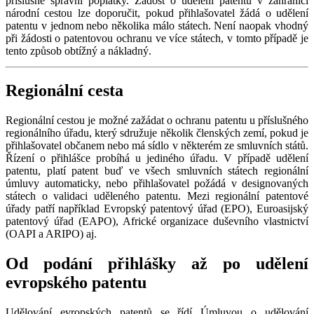
příslušné správní poplatky. Žádost o udělení patentu v zahraničí
národní cestou lze doporučit, pokud přihlašovatel žádá o udělení
patentu v jednom nebo několika málo státech. Není naopak vhodný
při žádosti o patentovou ochranu ve více státech, v tomto případě je
tento způsob obtížný a nákladný.
Regionální cesta
Regionální cestou je možné zažádat o ochranu patentu u příslušného
regionálního úřadu, který sdružuje několik členských zemí, pokud je
přihlašovatel občanem nebo má sídlo v některém ze smluvních států.
Řízení o přihlášce probíhá u jediného úřadu. V případě udělení
patentu, platí patent buď ve všech smluvních státech regionální
úmluvy automaticky, nebo přihlašovatel požádá v designovaných
státech o validaci uděleného patentu. Mezi regionální patentové
úřady patří například Evropský patentový úřad (EPO), Euroasijský
patentový úřad (EAPO), Africké organizace duševního vlastnictví
(OAPI a ARIPO) aj.
Od podání přihlášky až po udělení
evropského patentu
Udělování evropských patentů se řídí Úmluvou o udělování