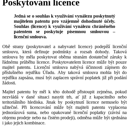
Poskytování licence
Jedná se o souhlas k využívání vynálezu poskytnutý
majitelem patentu pro vzájemně dohodnuté účely.
Souhlas (licence) k využívání vynálezu chráněného
patentem se poskytuje písemnou smlouvou –
licenční smlouva.
Obě strany (poskytovatel a nabyvatel licence) podepíší licenční
smlouvu, která definuje podmínky a rozsah dohody. Taková
smlouva by měla poskytovat oběma stranám dostatečné záruky k
řádnému průběhu licence. Poskytovatelem licence může být pouze
majitel patentu. Licenční smlouva nabývá účinnosti zápisem do
příslušného rejstříku Úřadu. Aby taková smlouva mohla být do
rejstříku zapsána, musí být zaplacen správní poplatek již při podání
žádosti.
Majitel patentu by měl k této dohodě přistoupit zejména, pokud
nezvládá v dané situaci nasytit trh, ať již z kapacitního nebo
teritoriálního hlediska. Jinak by poskytnutí licence nemuselo být
užitečné. Při licencování může být majiteli patentu vyplacena
jednorázová suma, nebo opakované licenční poplatky (závisí na
objemu prodeje nebo na čistém prodeji), odměna může být sjednána
i jako jejich kombinace.