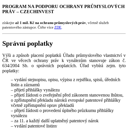
PROGRAM NA PODPORU OCHRANY PRŮMYSLOVÝCH
PRÁV – CZECHINVEST
získejte
až 1 mil. Kč na ochranu průmyslových práv
, včetně služeb
patentového zástupce. Čtěte více
ZDE
.
Správní poplatky
Výši a způsob placení poplatků Úřadu průmyslového vlastnictví v
ČR ve věcech ochrany práv k vynálezům stanovuje zákon č.
634/2004 Sb. o správních poplatcích. Úřad vybírá zejm. tyto
poplatky:
– vydání stejnopisu, opisu, výpisu z rejstříku, spisů, úředních
listin a záznamů
– přijetí přihlášky vynálezu
– přijetí žádosti o zveřejnění před zákonem stanovenou lhůtou,
o zpřístupnění překladu nároků evropské patentové přihlášky
včetně zpřístupnění oprav překladů
– přijetí žádosti o provedení úplného průzkumu přihlášky
vynálezu
– za 11. a každý další uplatněný patentový nárok
– vydání patentové listiny