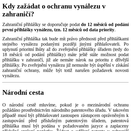
Kdy zažádat o ochranu vynálezu v
zahraničí?
Zahraniční přihlášky se doporučuje podat
do 12 měsíců od podání
první přihlášky vynálezu, tzn. 12 měsíců od data priority
.
Zahraniční přihláška tak bude mít právo přednosti před přihláškami
stejného vynálezu podanými později jinými přihlašovateli. Po
uplynutí prioritní lhůty až do zveřejnění přihlášky úřadem (tedy do
18 měsíců od podání přihlášky) máte ještě stále možnost podat
přihlášku v zahraničí, již ale nemáte nárok na prioritu z dřívější
přihlášky. Po zveřejnění vynálezu již nemusíte být úspěšní v získání
zahraniční ochrany, může být totiž narušen požadavek novosti
vynálezu.
Národní cesta
O národní cestě mluvíme, pokud je o mezinárodní ochranu
požádáno prostřednictvím národního patentového úřadu. V takovém
případě musí být přihlašovatel zastoupen zástupcem oprávněným k
zastupování před příslušným patentovým úřadem, patentová
přihláška musí být podána v požadovaném jazyce a zaplaceny