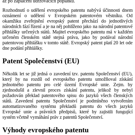
až po zaplacení udržovacích poplatků.
Rozhodnutí o udělení evropského patentu nabývá účinnosti dnem
oznámení o udělení v Evropském patentovém věstníku. Od
okamžiku zveřejnění evropský patent přechází do jednotlivých
národních fází řízení a je na něj pohlíženo jako na národní patentové
přihlášky určených států. Majitel evropského patentu má v každém
určeném členském státě stejná práva, jako by podával národní
patentovou přihlášku v tomto státě. Evropský patent platí 20 let ode
dne podání přihlášky.
Patent Společenství (EU)
Několik let se již jedná o zavedení tzv. patentu Společenství (EU),
který by na rozdíl od evropského patentu umožňoval získání
jednotného patentu pro celé území Evropské unie. Zejm. by
zjednodušil a zlevnil proces získání patentu, jelikož by nebyl
požadován překlad patentového spisu do jazyků všech členských
států. Zavedení patentu Společenství je podmíněno vytvořením
automatizovaného systému překladů patentu do všech jazyků
Evropské unie a právních předpisů, které by zajistili fungující
systém včetně vymáhání práv z patentů Společenství.
Výhody evropského patentu