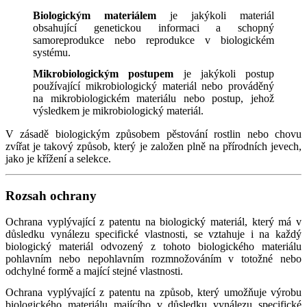
Biologickým materiálem
je jakýkoli materiál
obsahující genetickou informaci a schopný
samoreprodukce nebo reprodukce v biologickém
systému.
Mikrobiologickým postupem
je jakýkoli postup
používající mikrobiologický materiál nebo prováděný
na mikrobiologickém materiálu nebo postup, jehož
výsledkem je mikrobiologický materiál.
V zásadě biologickým způsobem pěstování rostlin nebo chovu
zvířat je takový způsob, který je založen plně na přírodních jevech,
jako je křížení a selekce.
Rozsah ochrany
Ochrana vyplývající z patentu na biologický materiál, který má v
důsledku vynálezu specifické vlastnosti, se vztahuje i na každý
biologický materiál odvozený z tohoto biologického materiálu
pohlavním nebo nepohlavním rozmnožováním v totožné nebo
odchylné formě a mající stejné vlastnosti.
Ochrana vyplývající z patentu na způsob, který umožňuje výrobu
biologického materiálu majícího v důsledku vynálezu specifické