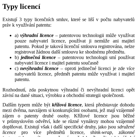
Typy licencí
Existují 3 typy licenčních smluv, které se liší v počtu nabyvatelů
práv k využívání patentu:
a)
výhradní licence
– patentovou technologii může využívat
pouze nabyvatel licence, používat ji nemůže ani majitel
patentu. Pokud je taková licenční smlouva registrována, nelze
registrovat žádnou další smlouvu ke shodnému předmětu.
b)
jedinečná licence
– patentovou technologii smí používat
nabyvatel licence i majitel patentu současně
c)
nevýhradní licence
– oproti jedinečné licenci je zde více
nabyvatelů licence, předmět patentu může využívat i majitel
patentu.
Rozhodnutí, zda poskytnou výhradní či nevýhradní licenci opět
závisí na dané situaci, výrobku a obchodní strategii společnosti.
Dalším typem může být
křížová licence
, která představuje dohodu
mezi dvěma, navzájem si konkurujícími osobami, jež mají vzájemně
zájem o patenty druhé osoby. Křížové licence jsou běžné
v průmyslovém odvětví, kde se různé vynálezy mohou vzájemně
doplňovat. Existují však i další specifické druhy, jako jsou
sdružené
licence
pro více předmětů licence,
shink-wrap
,
zákonné