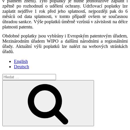
v platném znění). Tyto poplatky je nutné jednorázově zaplatit i
zpětně po rozhodnutí o udělení ochrany. Udržovací poplatky lze
zaplatit nejdříve 1 rok před jeho splatností, nejpozději pak do 6
měsíců od data splatnosti, v tomto případě ovšem se současnou
úhradou sankce. Výše poplatků úměrně vzrůstá v závislosti na délce
platnosti patentu.
Obdobné poplatky jsou vybírány i Evropským patentovým úřadem,
Mezinárodním úřadem WIPO a dalšími národními a regionálními
úřady. Aktuální výši poplatků lze nalézt na webových stránkách
úřadů.
English
Deutsch
Hledat:
Hledání