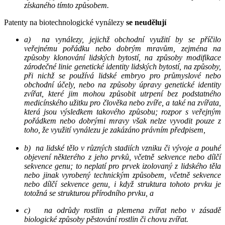
získaného tímto způsobem.
Patenty na biotechnologické vynálezy
se neudělují
a) na vynálezy, jejichž obchodní využití by se příčilo
veřejnému pořádku nebo dobrým mravům, zejména na
způsoby klonování lidských bytostí, na způsoby modifikace
zárodečné linie genetické identity lidských bytostí, na způsoby,
při nichž se používá lidské embryo pro průmyslové nebo
obchodní účely, nebo na způsoby úpravy genetické identity
zvířat, které jim mohou způsobit utrpení bez podstatného
medicínského užitku pro člověka nebo zvíře, a také na zvířata,
která jsou výsledkem takového způsobu; rozpor s veřejným
pořádkem nebo dobrými mravy však nelze vyvodit pouze z
toho, že využití vynálezu je zakázáno právním předpisem,
b) na lidské tělo v různých stadiích vzniku či vývoje a pouhé
objevení některého z jeho prvků, včetně sekvence nebo dílčí
sekvence genu; to neplatí pro prvek izolovaný z lidského těla
nebo jinak vyrobený technickým způsobem, včetně sekvence
nebo dílčí sekvence genu, i když struktura tohoto prvku je
totožná se strukturou přírodního prvku, a
c) na odrůdy rostlin a plemena zvířat nebo v zásadě
biologické způsoby pěstování rostlin či chovu zvířat.