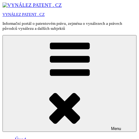
Přejít
k
VYNÁLEZ PATENT . CZ
obsahu
webu
Informační portál o patentovém právu, zejména o vynálezech a právech
původců vynálezu a dalších subjektů
Menu