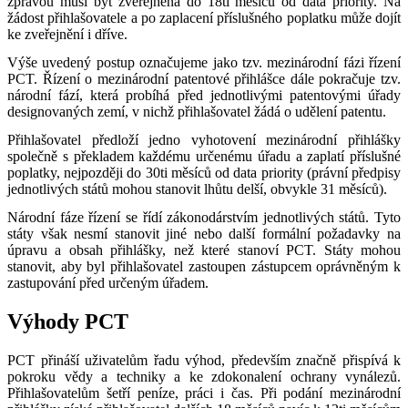
zprávou musí být zveřejněna do 18ti měsíců od data priority. Na
žádost přihlašovatele a po zaplacení příslušného poplatku může dojít
ke zveřejnění i dříve.
Výše uvedený postup označujeme jako tzv. mezinárodní fázi řízení
PCT. Řízení o mezinárodní patentové přihlášce dále pokračuje tzv.
národní fází, která probíhá před jednotlivými patentovými úřady
designovaných zemí, v nichž přihlašovatel žádá o udělení patentu.
Přihlašovatel předloží jedno vyhotovení mezinárodní přihlášky
společně s překladem každému určenému úřadu a zaplatí příslušné
poplatky, nejpozději do 30ti měsíců od data priority (právní předpisy
jednotlivých států mohou stanovit lhůtu delší, obvykle 31 měsíců).
Národní fáze řízení se řídí zákonodárstvím jednotlivých států. Tyto
státy však nesmí stanovit jiné nebo další formální požadavky na
úpravu a obsah přihlášky, než které stanoví PCT. Státy mohou
stanovit, aby byl přihlašovatel zastoupen zástupcem oprávněným k
zastupování před určeným úřadem.
Výhody PCT
PCT přináší uživatelům řadu výhod, především značně přispívá k
pokroku vědy a techniky a ke zdokonalení ochrany vynálezů.
Přihlašovatelům šetří peníze, práci i čas. Při podání mezinárodní