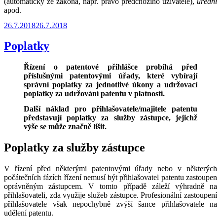
(automaticky ze zákona, např. právo předchozího uživatele),
úřední
apod.
Publikováno
26.7.2018
26.7.2018
Poplatky
Řízení o patentové přihlášce probíhá před
příslušnými patentovými úřady, které vybírají
správní poplatky za jednotlivé úkony a udržovací
poplatky za udržování patentu v platnosti.
Další náklad pro přihlašovatele/majitele patentu
představují poplatky za služby zástupce, jejichž
výše se může značně lišit.
Poplatky za služby zástupce
V řízení před některými patentovými úřady nebo v některých
počátečních fázích řízení nemusí být přihlašovatel patentu zastoupen
oprávněným zástupcem. V tomto případě záleží výhradně na
přihlašovateli, zda využije služeb zástupce. Profesionální zastoupení
přihlašovatele však nepochybně zvýší šance přihlašovatele na
udělení patentu.