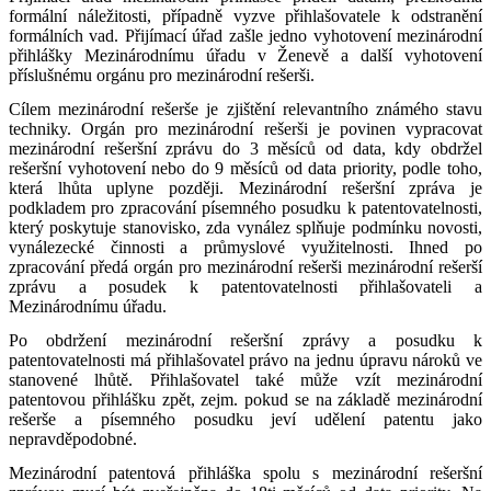
formální náležitosti, případně vyzve přihlašovatele k odstranění
formálních vad. Přijímací úřad zašle jedno vyhotovení mezinárodní
přihlášky Mezinárodnímu úřadu v Ženevě a další vyhotovení
příslušnému orgánu pro mezinárodní rešerši.
Cílem mezinárodní rešerše je zjištění relevantního známého stavu
techniky. Orgán pro mezinárodní rešerši je povinen vypracovat
mezinárodní rešeršní zprávu do 3 měsíců od data, kdy obdržel
rešeršní vyhotovení nebo do 9 měsíců od data priority, podle toho,
která lhůta uplyne později. Mezinárodní rešeršní zpráva je
podkladem pro zpracování písemného posudku k patentovatelnosti,
který poskytuje stanovisko, zda vynález splňuje podmínku novosti,
vynálezecké činnosti a průmyslové využitelnosti. Ihned po
zpracování předá orgán pro mezinárodní rešerši mezinárodní rešerší
zprávu a posudek k patentovatelnosti přihlašovateli a
Mezinárodnímu úřadu.
Po obdržení mezinárodní rešeršní zprávy a posudku k
patentovatelnosti má přihlašovatel právo na jednu úpravu nároků ve
stanovené lhůtě. Přihlašovatel také může vzít mezinárodní
patentovou přihlášku zpět, zejm. pokud se na základě mezinárodní
rešerše a písemného posudku jeví udělení patentu jako
nepravděpodobné.
Mezinárodní patentová přihláška spolu s mezinárodní rešeršní