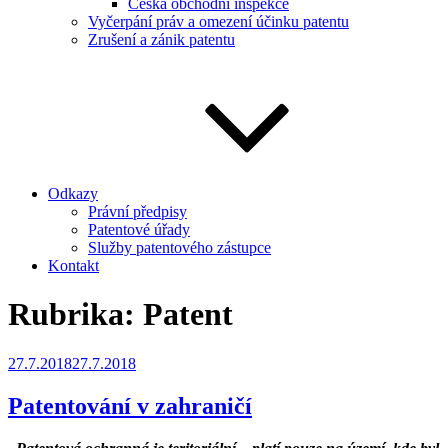
Česká obchodní inspekce
Vyčerpání práv a omezení účinku patentu
Zrušení a zánik patentu
Odkazy
Právní předpisy
Patentové úřady
Služby patentového zástupce
Kontakt
Rubrika:
Patent
Publikováno
27.7.2018
27.7.2018
Patentování v zahraničí