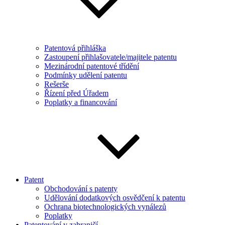
Patentová přihláška
Zastoupení přihlašovatele/majitele patentu
Mezinárodní patentové třídění
Podmínky udělení patentu
Rešerše
Řízení před Úřadem
Poplatky a financování
Patent
Obchodování s patenty
Udělování dodatkových osvědčení k patentu
Ochrana biotechnologických vynálezů
Poplatky
Patentování v zahraničí