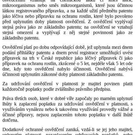
mikroorganismus nebo směs mikroorganismů, které jsou účinnou
látkou registrovaného přípravku, a na každé užití předmětu patentu
jako léčiva nebo přípravku na ochranu rostlin, které bylo povoleno
před uplynutím doby platnosti osvědčení. Z osvědčení vyplývají
stejná práva jako ze základního patentu; na osvědčení se vztahují
stejná omezení a vyplývají z něj stejné povinnosti jako ze
základního patentu.
Osvědčení platí po dobu odpovídající době, jež uplynula mezi dnem
podání přihlášky patentu a dnem první registrace umožňující uvést
přípravek na trh v České republice jako léčivý přípravek či jako
přípravek na ochranu rostlin, zkrácené o 5 let, nejdéle však 5 let ode
dne, kdy toto osvědčení nabylo účinnosti. Osvědčení nabývá
účinnosti uplynutím zákonné doby platnosti základního patentu.
Za udržování osvědčení v platnosti je majitel povinen platit
každoročně poplatky podle zvláštního právního předpisu.
Práva třetích osob, které v dobré víře započaly po marném uplynutí
lhůty k zaplacení poplatku za udržování osvědčení v platnosti, s
využíváním vynálezu nebo k takovému využívání provedly vážné a
účinné přípravy, nejsou zaplacením tohoto poplatku v další lhůtě
dotčena.
Dodatkové ochranné osvědčení zaniká, vzdá-li se jej jeho majitel,
uplynutím platnosti, nezaplacením udržovacích poplatků, nebo