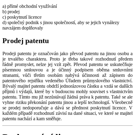
a) přímé obchodní využívání
b) prodej
c) poskytnutí licence
d) společný podnik s jinou společností, aby se jejich vynálezy
navzájem doplňovaly
Prodej patentu
Prodeji patentu je označován jako převod patentu na jinou osobu a
je trvalého charakteru. Proto je třeba takové rozhodnutí předem
řádně promyslet, nelze jej vzít zpět. Převod patentu se uskutečňuje
písemnou smlouvou a je účinný podpisem oběma smluvními
stranami, vůči třetím osobám nabývá účinnosti až zápisem do
patentového rejstříku vedeného Úřadem průmyslového vlastnictví.
Bývalý majitel patentu obdrží jednorázovou částku a vzdá se dalších
příjmů i výdajů, které by v budoucnu mohly souviset s vlastnictvím
patentu. Tímto mu již nezůstávají žádná práva k patentu. Také se ale
vyhne riziku překonání patentu jinou a lepší technologií. Všeobecně
se prodej nedoporučuje a dává se přednost poskytnutí licence. V
každém případě rozhodnutí závisí na dané situaci, ve které se majitel
patentu nachází a kam směřuje.