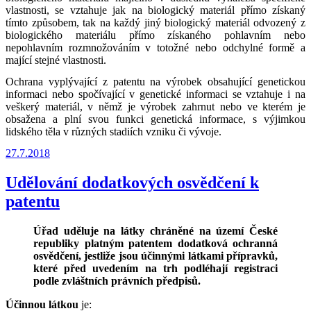
vlastnosti, se vztahuje jak na biologický materiál přímo získaný
tímto způsobem, tak na každý jiný biologický materiál odvozený z
biologického materiálu přímo získaného pohlavním nebo
nepohlavním rozmnožováním v totožné nebo odchylné formě a
mající stejné vlastnosti.
Ochrana vyplývající z patentu na výrobek obsahující genetickou
informaci nebo spočívající v genetické informaci se vztahuje i na
veškerý materiál, v němž je výrobek zahrnut nebo ve kterém je
obsažena a plní svou funkci genetická informace, s výjimkou
lidského těla v různých stadiích vzniku či vývoje.
Publikováno
27.7.2018
Udělování dodatkových osvědčení k
patentu
Úřad uděluje na látky chráněné na území České
republiky platným patentem dodatková ochranná
osvědčení, jestliže jsou účinnými látkami přípravků,
které před uvedením na trh podléhají registraci
podle zvláštních právních předpisů.
Účinnou látkou
je: