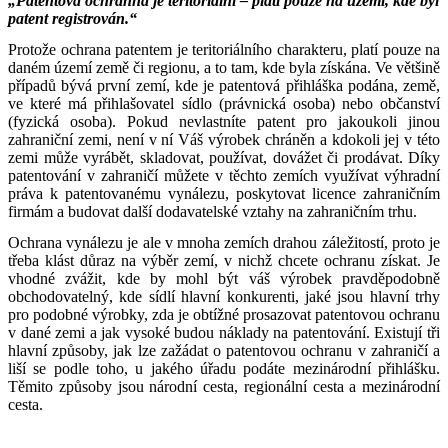
„Patentová ochranná je teritoriální – platí pouze na území, kde byl
patent registrován.“
Protože ochrana patentem je teritoriálního charakteru, platí pouze na
daném území země či regionu, a to tam, kde byla získána. Ve většině
případů bývá první zemí, kde je patentová přihláška podána, země,
ve které má přihlašovatel sídlo (právnická osoba) nebo občanství
(fyzická osoba). Pokud nevlastníte patent pro jakoukoli jinou
zahraniční zemi, není v ní Váš výrobek chráněn a kdokoli jej v této
zemi může vyrábět, skladovat, používat, dovážet či prodávat. Díky
patentování v zahraničí můžete v těchto zemích využívat výhradní
práva k patentovanému vynálezu, poskytovat licence zahraničním
firmám a budovat další dodavatelské vztahy na zahraničním trhu.
Ochrana vynálezu je ale v mnoha zemích drahou záležitostí, proto je
třeba klást důraz na výběr zemí, v nichž chcete ochranu získat. Je
vhodné zvážit, kde by mohl být váš výrobek pravděpodobně
obchodovatelný, kde sídlí hlavní konkurenti, jaké jsou hlavní trhy
pro podobné výrobky, zda je obtížné prosazovat patentovou ochranu
v dané zemi a jak vysoké budou náklady na patentování. Existují tři
hlavní způsoby, jak lze zažádat o patentovou ochranu v zahraničí a
liší se podle toho, u jakého úřadu podáte mezinárodní přihlášku.
Těmito způsoby jsou národní cesta, regionální cesta a mezinárodní
cesta.