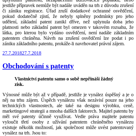
jestliže přípravek nemůže být nadále uváděn na trh z důvodu zrušení
či zániku registrace. Úřad zruší dodatkové ochranné osvědčení,
pokud dodatečně zjistí, že nebyly splněny podmínky pro jeho
udělení, základní patent zanikl dříve, než uplynula doba jeho
platnosti nebo základní patent byl omezen v takovém rozsahu, že
látka, pro kterou bylo vydáno osvědčení, není nadále základním
patentem chráněna. Návrh na zrušení osvědčení lze podat i po
zániku základního patentu, prokáže-li navrhovatel právní zájem.
Publikováno
27.7.2018
27.7.2018
Obchodování s patenty
Vlastnictví patentu samo o sobě nepřináší žádný
zisk.
Výnosné může být až v případě, jestliže je vynález úspěšný a je o
něj na trhu zájem. Úspěch vynálezu však nezávisí pouze na jeho
technických vlastnostech, ale také na designu výrobku, ceně,
marketingové strategii a mnoha dalších faktorech. Majitel patentu by
měl své patenty účinně využívat. Vedle práva majitele patentu
vyloučit třetí osoby z užívání patentem chráněného vynálezu
existuje několik možností, jak společnost může uvést patentovaný
vynález na trh. Jsou to: