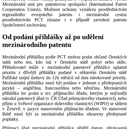
Mezinárodní unii pro patentovou spolupráci (International Patent
Cooperation Union). Možnost ochrany vynálezu prostřednictvím
regionálního evropského patentu i mezinárodní cestou
prostřednictvím PCT zůstane i v případě zavedení patentu
Společenství zachována.
Od podání přihlášky až po udělení
mezinárodního patentu
Mezinárodní přihlášku podle PCT mohou podat občané členských
států nebo ten, kdo má v členském státě pobyt nebo sídlo.
Přihlašovatel může v mezinárodní patentové přihlášce uplatnit
prioritu z dřívější přihlášky podané v některém členském státě
Pařížské unijní úmluvy do 12ti měsíců od data nárokované priority.
Mezinárodní přihláška musí být podána v jednom z předepsaných
jazyků – angličtina, francouzština nebo němčina. Mezinárodní
přihlášku lze podat u tzv. přijímacího úřadu, kterým je nejčastěji
národní patentový úřad (v ČR Úřad průmyslového vlastnictví), nebo
přímo u Světové organizace duševního vlastnictví (WIPO) se sídlem
v Ženevě, v jazyce stanoveném přijímacím úřadem. Ve stanovené
lhůtě musí být za mezinárodní přihlášku uhrazeny předepsané
poplatky.
Přijímací úřad mezinárodní přihlášce přidělí datum, přezkoumá