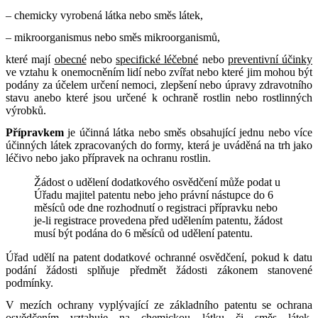
– chemicky vyrobená látka nebo směs látek,
– mikroorganismus nebo směs mikroorganismů,
které mají
obecné
nebo
specifické léčebné
nebo
preventivní účinky
ve vztahu k onemocněním lidí nebo zvířat nebo které jim mohou být
podány za účelem určení nemoci, zlepšení nebo úpravy zdravotního
stavu anebo které jsou určené k ochraně rostlin nebo rostlinných
výrobků.
Přípravkem
je účinná látka nebo směs obsahující jednu nebo více
účinných látek zpracovaných do formy, která je uváděná na trh jako
léčivo nebo jako přípravek na ochranu rostlin.
Žádost o udělení dodatkového osvědčení může podat u
Úřadu majitel patentu nebo jeho právní nástupce do 6
měsíců ode dne rozhodnutí o registraci přípravku nebo
je-li registrace provedena před udělením patentu, žádost
musí být podána do 6 měsíců od udělení patentu.
Úřad udělí na patent dodatkové ochranné osvědčení, pokud k datu
podání žádosti splňuje předmět žádosti zákonem stanovené
podmínky.
V mezích ochrany vyplývající ze základního patentu se ochrana
osvědčením vztahuje na chemickou látku či směs látek,