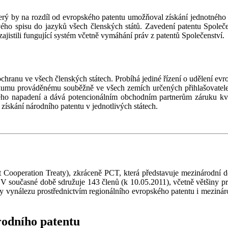
který by na rozdíl od evropského patentu umožňoval získání jednotného
ového spisu do jazyků všech členských států. Zavedení patentu Spol
ajistili fungující systém včetně vymáhání práv z patentů Společenství.
chranu ve všech členských státech. Probíhá jediné řízení o udělení ev
ůzkumu prováděnému souběžně ve všech zemích určených přihlašovatel
eho napadení a dává potencionálním obchodním partnerům záruku kv
 získání národního patentu v jednotlivých státech.
t Cooperation Treaty), zkráceně PCT, která představuje mezinárodní
 V současné době sdružuje 143 členů (k 10.05.2011), včetně většiny p
y vynálezu prostřednictvím regionálního evropského patentu i mezinár
rodního patentu