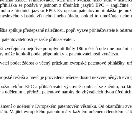
řihláška se podává v jednom z úředních jazyků EPO – angličtině, f
 jednoho z úředních jazyků EPO. Evropskou patentovou přihlášku je 
yslového vlastnictví) nebo jiného úřadu, pokud to umožňuje nebo na
ka splňuje předepsané náležitosti, popř. vyzve přihlašovatele k odstra
atentovatelnosti je zašle přihlašovateli.
 zveřejní co nejdříve po uplynutí lhůty 18ti měsíců ode dne podání n
ášky může kdokoli podat připomínky k patentovatelnosti vynálezu.
vatel podat žádost o věcný průzkum evropské patentové přihlášky, určit
opské rešerši a navíc je provedena rešerše dosud nezveřejněných evro
í požadavkům EPC a přihlašovatel výslovně souhlasí se zněním, na kte
né s udělením a přeložit patentové nároky do zbývajících dvou úřední
ámení o udělení v Evropském patentovém věstníku. Od okamžiku zveřejn
 států. Majitel evropského patentu má v každém určeném členském státě