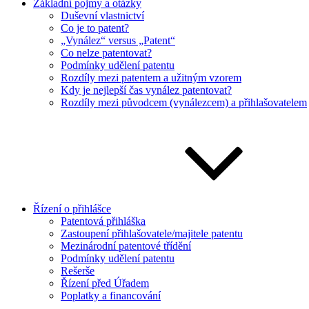
Základní pojmy a otázky
Duševní vlastnictví
Co je to patent?
„Vynález“ versus „Patent“
Co nelze patentovat?
Podmínky udělení patentu
Rozdíly mezi patentem a užitným vzorem
Kdy je nejlepší čas vynález patentovat?
Rozdíly mezi původcem (vynálezcem) a přihlašovatelem
Řízení o přihlášce
Patentová přihláška
Zastoupení přihlašovatele/majitele patentu
Mezinárodní patentové třídění
Podmínky udělení patentu
Rešerše
Řízení před Úřadem
Poplatky a financování