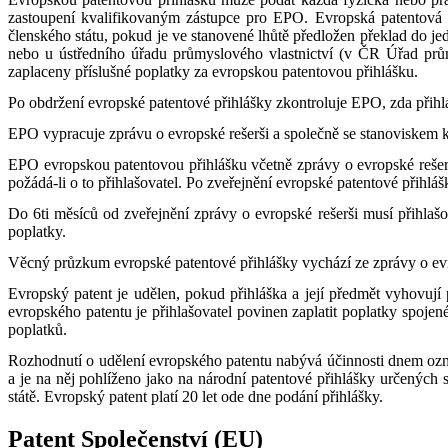
zastoupení kvalifikovaným zástupce pro EPO. Evropská patentová p
členského státu, pokud je ve stanovené lhůtě předložen překlad do
nebo u ústředního úřadu průmyslového vlastnictví (v ČR Úřad prům
zaplaceny příslušné poplatky za evropskou patentovou přihlášku.
Po obdržení evropské patentové přihlášky zkontroluje EPO, zda přihláš
EPO vypracuje zprávu o evropské rešerši a společně se stanoviskem k p
EPO evropskou patentovou přihlášku včetně zprávy o evropské rešerši
požádá-li o to přihlašovatel. Po zveřejnění evropské patentové přihl
Do 6ti měsíců od zveřejnění zprávy o evropské rešerši musí přihlašo
poplatky.
Věcný průzkum evropské patentové přihlášky vychází ze zprávy o evr
Evropský patent je udělen, pokud přihláška a její předmět vyhovuj
evropského patentu je přihlašovatel povinen zaplatit poplatky spoje
poplatků.
Rozhodnutí o udělení evropského patentu nabývá účinnosti dnem ozn
a je na něj pohlíženo jako na národní patentové přihlášky určených
státě. Evropský patent platí 20 let ode dne podání přihlášky.
Patent Společenství (EU)