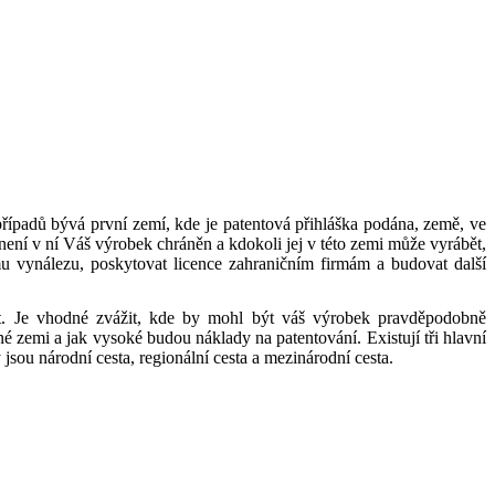
 případů bývá první zemí, kde je patentová přihláška podána, země, ve
 není v ní Váš výrobek chráněn a kdokoli jej v této zemi může vyrábět,
mu vynálezu, poskytovat licence zahraničním firmám a budovat další
kat. Je vhodné zvážit, kde by mohl být váš výrobek pravděpodobně
é zemi a jak vysoké budou náklady na patentování. Existují tři hlavní
jsou národní cesta, regionální cesta a mezinárodní cesta.