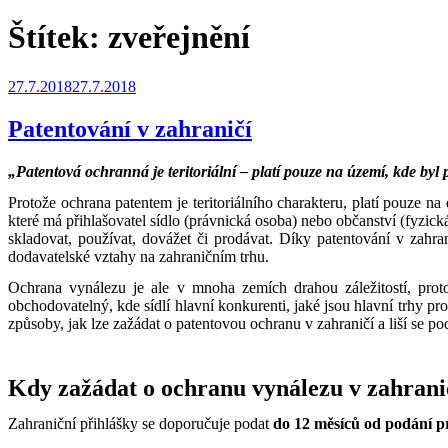
Štítek:
zveřejnění
Publikováno
27.7.2018
27.7.2018
Patentování v zahraničí
„Patentová ochranná je teritoriální – platí pouze na území, kde byl 
Protože ochrana patentem je teritoriálního charakteru, platí pouze n
které má přihlašovatel sídlo (právnická osoba) nebo občanství (fyzick
skladovat, používat, dovážet či prodávat. Díky patentování v zahr
dodavatelské vztahy na zahraničním trhu.
Ochrana vynálezu je ale v mnoha zemích drahou záležitostí, prot
obchodovatelný, kde sídlí hlavní konkurenti, jaké jsou hlavní trhy p
způsoby, jak lze zažádat o patentovou ochranu v zahraničí a liší se p
Kdy zažádat o ochranu vynálezu v zahrani
Zahraniční přihlášky se doporučuje podat
do 12 měsíců od podání pr