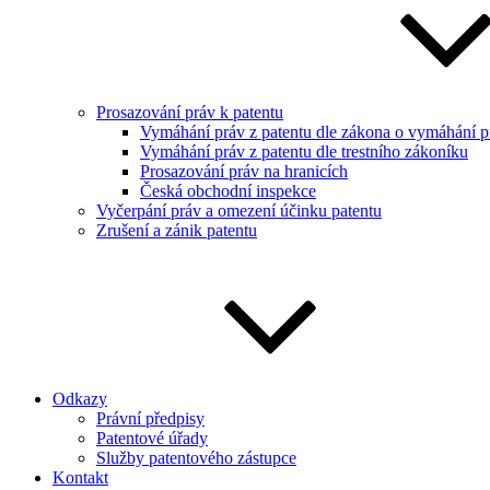
Prosazování práv k patentu
Vymáhání práv z patentu dle zákona o vymáhání pr
Vymáhání práv z patentu dle trestního zákoníku
Prosazování práv na hranicích
Česká obchodní inspekce
Vyčerpání práv a omezení účinku patentu
Zrušení a zánik patentu
Odkazy
Právní předpisy
Patentové úřady
Služby patentového zástupce
Kontakt