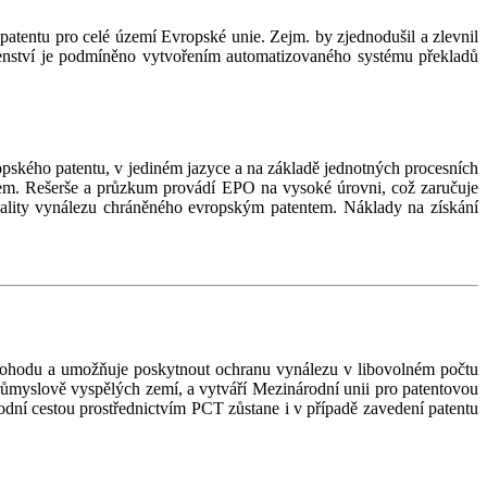
 patentu pro celé území Evropské unie. Zejm. by zjednodušil a zlevnil
ečenství je podmíněno vytvořením automatizovaného systému překladů
ropského patentu, v jediném jazyce a na základě jednotných procesních
em. Rešerše a průzkum provádí EPO na vysoké úrovni, což zaručuje
ality vynálezu chráněného evropským patentem. Náklady na získání
 dohodu a umožňuje poskytnout ochranu vynálezu v libovolném počtu
růmyslově vyspělých zemí, a vytváří Mezinárodní unii pro patentovou
odní cestou prostřednictvím PCT zůstane i v případě zavedení patentu