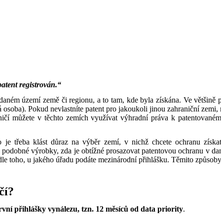
patent registrován.“
a daném území země či regionu, a to tam, kde byla získána. Ve většině
á osoba). Pokud nevlastníte patent pro jakoukoli jinou zahraniční zemi,
aničí můžete v těchto zemích využívat výhradní práva k patentované
o je třeba klást důraz na výběr zemí, v nichž chcete ochranu zís
ro podobné výrobky, zda je obtížné prosazovat patentovou ochranu v dan
odle toho, u jakého úřadu podáte mezinárodní přihlášku. Těmito způsoby 
čí?
vní přihlášky vynálezu, tzn. 12 měsíců od data priority
.