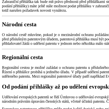
Zahraniční přihláška tak bude mít právo přednosti před přihláškami s
podání přihlášky) máte ještě stále možnost podat přihlášku v zahraničí
totiž narušen požadavek novosti vynálezu.
Národní cesta
O národní cestě mluvíme, pokud je o mezinárodní ochranu požádáno
před příslušným patentovým úřadem, patentová přihláška musí být pod
přihlašovatel žádá o udělení patentu v jednom nebo několika málo stá
Regionální cesta
Regionální cestou je možné zažádat o ochranu patentu u příslušného
Řízení o přihlášce probíhá u jediného úřadu. V případě udělení paten
uděleného patentu. Mezi regionální patentové úřady patří například
Od podání přihlášky až po udělení evrops
Udělování evropských patentů se řídí Úmluvou o udělování evropských
národním právním úpravám členských států, včetně účinků patentu. Čl
Evropskou patentovou přihlášku může podat každá fyzická nebo právn