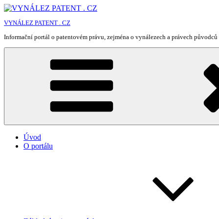
Přejít
k
VYNÁLEZ PATENT . CZ
obsahu
webu
Informační portál o patentovém právu, zejména o vynálezech a právech původců 
Úvod
O portálu