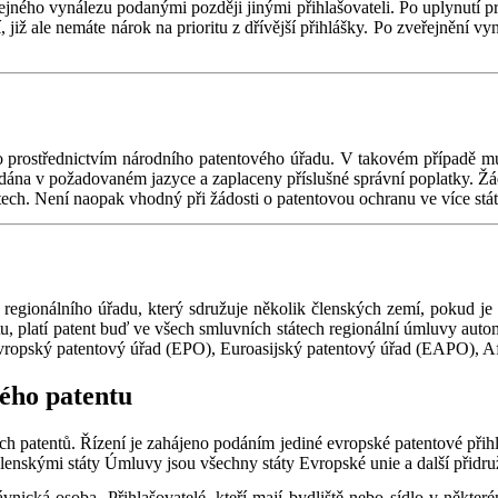
tejného vynálezu podanými později jinými přihlašovateli. Po uplynutí pr
, již ale nemáte nárok na prioritu z dřívější přihlášky. Po zveřejnění v
 prostřednictvím národního patentového úřadu. V takovém případě mu
ána v požadovaném jazyce a zaplaceny příslušné správní poplatky. Žádo
tech. Není naopak vhodný při žádosti o patentovou ochranu ve více stát
 regionálního úřadu, který sdružuje několik členských zemí, pokud je
tu, platí patent buď ve všech smluvních státech regionální úmluvy auto
 Evropský patentový úřad (EPO), Euroasijský patentový úřad (EAPO), A
kého patentu
 patentů. Řízení je zahájeno podáním jediné evropské patentové přihl
enskými státy Úmluvy jsou všechny státy Evropské unie a další přidruž
ická osoba. Přihlašovatelé, kteří mají bydliště nebo sídlo v někter