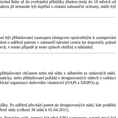
ioritní lhůty až do zveřejnění přihlášky úřadem (tedy do 18 měsíců od
ynálezu již nemusíte být úspěšní v získání zahraniční ochrany, může být
sí být přihlašovatel zastoupen zástupcem oprávněným k zastupování
st o udělení patentu v zahraničí národní cestou lze doporučit, pokud
ech, v tomto případě je tento způsob obtížný a nákladný.
 přihlašovatel občanem nebo má sídlo v některém ze smluvních států.
maticky, nebo přihlašovatel požádá v designovaných státech o validaci
frické organizace duševního vlastnictví (OAPI a ARIPO) aj.
ášky. Po udělení přechází patent do designovaných států, kde podléhá
ené státy (celkem 38 států k 01.04.2011).
ém členském státě, nemusí být před EPO zastoupeni, ostatní musí být