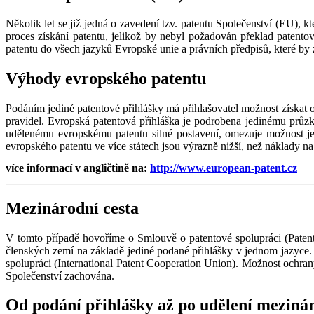
Několik let se již jedná o zavedení tzv. patentu Společenství (EU), 
proces získání patentu, jelikož by nebyl požadován překlad patent
patentu do všech jazyků Evropské unie a právních předpisů, které by z
Výhody evropského patentu
Podáním jediné patentové přihlášky má přihlašovatel možnost získat o
pravidel. Evropská patentová přihláška je podrobena jedinému pr
udělenému evropskému patentu silné postavení, omezuje možnost j
evropského patentu ve více státech jsou výrazně nižší, než náklady na
více informací v angličtině na:
http://www.european-patent.cz
Mezinárodní cesta
V tomto případě hovoříme o Smlouvě o patentové spolupráci (Paten
členských zemí na základě jediné podané přihlášky v jednom jazyce.
spolupráci (International Patent Cooperation Union). Možnost ochran
Společenství zachována.
Od podání přihlášky až po udělení meziná