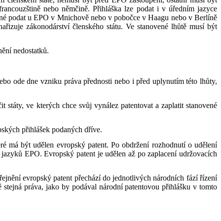
rancouzštině nebo němčině. Přihláška lze podat i v úředním jazyce
možné podat u EPO v Mnichově nebo v pobočce v Haagu nebo v Berlíně
řizuje zákonodárství členského státu. Ve stanovené lhůtě musí být
nění nedostatků.
ebo ode dne vzniku práva přednosti nebo i před uplynutím této lhůty,
 státy, ve kterých chce svůj vynález patentovat a zaplatit stanovené
pských přihlášek podaných dříve.
ré má být udělen evropský patent. Po obdržení rozhodnutí o udělení
ch jazyků EPO. Evropský patent je udělen až po zaplacení udržovacích
ění evropský patent přechází do jednotlivých národních fází řízení
 stejná práva, jako by podával národní patentovou přihlášku v tomto