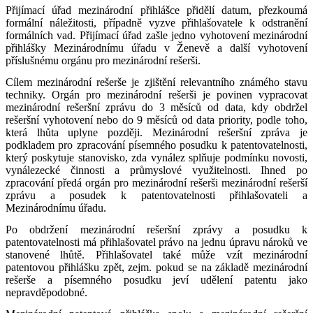
Přijímací úřad mezinárodní přihlášce přidělí datum, přezkoumá
formální náležitosti, případně vyzve přihlašovatele k odstranění
formálních vad. Přijímací úřad zašle jedno vyhotovení mezinárodní
přihlášky Mezinárodnímu úřadu v Ženevě a další vyhotovení
příslušnému orgánu pro mezinárodní rešerši.
Cílem mezinárodní rešerše je zjištění relevantního známého stavu
techniky. Orgán pro mezinárodní rešerši je povinen vypracovat
mezinárodní rešeršní zprávu do 3 měsíců od data, kdy obdržel
rešeršní vyhotovení nebo do 9 měsíců od data priority, podle toho,
která lhůta uplyne později. Mezinárodní rešeršní zpráva je
podkladem pro zpracování písemného posudku k patentovatelnosti,
který poskytuje stanovisko, zda vynález splňuje podmínku novosti,
vynálezecké činnosti a průmyslové využitelnosti. Ihned po
zpracování předá orgán pro mezinárodní rešerši mezinárodní rešerší
zprávu a posudek k patentovatelnosti přihlašovateli a
Mezinárodnímu úřadu.
Po obdržení mezinárodní rešeršní zprávy a posudku k
patentovatelnosti má přihlašovatel právo na jednu úpravu nároků ve
stanovené lhůtě. Přihlašovatel také může vzít mezinárodní
patentovou přihlášku zpět, zejm. pokud se na základě mezinárodní
rešerše a písemného posudku jeví udělení patentu jako
nepravděpodobné.