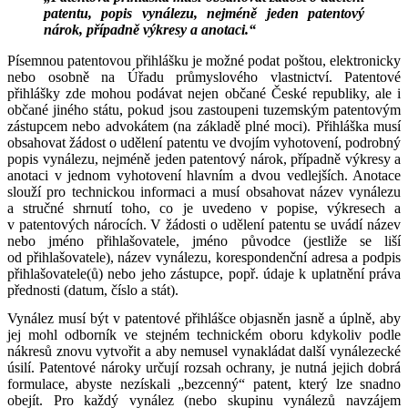
patentu, popis vynálezu, nejméně jeden patentový
nárok, případně výkresy a anotaci.“
Písemnou patentovou přihlášku je možné podat poštou, elektronicky
nebo osobně na Úřadu průmyslového vlastnictví. Patentové
přihlášky zde mohou podávat nejen občané České republiky, ale i
občané jiného státu, pokud jsou zastoupeni tuzemským patentovým
zástupcem nebo advokátem (na základě plné moci). Přihláška musí
obsahovat žádost o udělení patentu ve dvojím vyhotovení, podrobný
popis vynálezu, nejméně jeden patentový nárok, případně výkresy a
anotaci v jednom vyhotovení hlavním a dvou vedlejších. Anotace
slouží pro technickou informaci a musí obsahovat název vynálezu
a stručné shrnutí toho, co je uvedeno v popise, výkresech a
v patentových nárocích. V žádosti o udělení patentu se uvádí název
nebo jméno přihlašovatele, jméno původce (jestliže se liší
od přihlašovatele), název vynálezu, korespondenční adresa a podpis
přihlašovatele(ů) nebo jeho zástupce, popř. údaje k uplatnění práva
přednosti (datum, číslo a stát).
Vynález musí být v patentové přihlášce objasněn jasně a úplně, aby
jej mohl odborník ve stejném technickém oboru kdykoliv podle
nákresů znovu vytvořit a aby nemusel vynakládat další vynálezecké
úsilí. Patentové nároky určují rozsah ochrany, je nutná jejich dobrá
formulace, abyste nezískali „bezcenný“ patent, který lze snadno
obejít. Pro každý vynález (nebo skupinu vynálezů navzájem