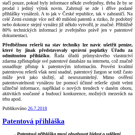
stačí pouze, pokud byly informace někde zveřejněny, třeba že by se
prodal i jediný výtisk novin. Zahrnují se zde i dříve podané
přihlášky vynálezů. A to jak v České republice, tak v zahraničí. Na
celé Zemi existuje více než 40 miliónů patentů a riziko, že podobný
nebo dokonce stejný vynález již někdo vytvořil, je značné. Přibližně
80% technických informací je zveřejněno právě jen v patentové
dokumentaci.
Předběžnou rešerší na stav techniky lze navíc ušetřit peníze,
které by jinak představovaly správní poplatky Úřadu za
odmítnutou přihlášku
. Řada úřadů průmyslového vlastnictví
zdarma zpřístupňuje své patentové databáze na internetu, což značně
usnadňuje přístup k patentovým informacím. Provést kvalitní
patentovou rešerši však není snadné, patentový žargon se totiž často
může jevit jako složitý, až nesrozumitelný. Mimo ověření
patentovatelnosti vynálezu lze pomocí účinné rešerše zjistit velmi
užitečné informace, například o nových trendech v daném oboru,
aktivitách současné a budoucí konkurence, možných mezerách na
trhu apod.
Publikováno
26.7.2018
Patentová přihláška
„Patentová přihláška musí obsahovat žádost o udělení