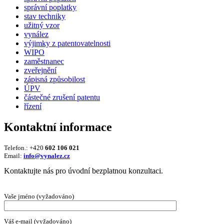
správní poplatky
stav techniky
užitný vzor
vynález
výjimky z patentovatelnosti
WIPO
zaměstnanec
zveřejnění
zápisná způsobilost
ÚPV
částečné zrušení patentu
řízení
Kontaktní informace
Telefon.: +420
602 106 021
Email:
info@vynalez.cz
Kontaktujte nás pro úvodní bezplatnou konzultaci.
Vaše jméno (vyžadováno)
Váš e-mail (vyžadováno)