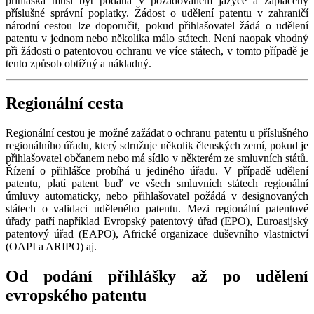
přihláška musí být podána v požadovaném jazyce a zaplaceny
příslušné správní poplatky. Žádost o udělení patentu v zahraničí
národní cestou lze doporučit, pokud přihlašovatel žádá o udělení
patentu v jednom nebo několika málo státech. Není naopak vhodný
při žádosti o patentovou ochranu ve více státech, v tomto případě je
tento způsob obtížný a nákladný.
Regionální cesta
Regionální cestou je možné zažádat o ochranu patentu u příslušného
regionálního úřadu, který sdružuje několik členských zemí, pokud je
přihlašovatel občanem nebo má sídlo v některém ze smluvních států.
Řízení o přihlášce probíhá u jediného úřadu. V případě udělení
patentu, platí patent buď ve všech smluvních státech regionální
úmluvy automaticky, nebo přihlašovatel požádá v designovaných
státech o validaci uděleného patentu. Mezi regionální patentové
úřady patří například Evropský patentový úřad (EPO), Euroasijský
patentový úřad (EAPO), Africké organizace duševního vlastnictví
(OAPI a ARIPO) aj.
Od podání přihlášky až po udělení
evropského patentu