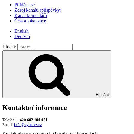
Přihlásit se
Zdroj kanálů (příspěvky)
Kanál komentářů
Česká lokalizace
English
Deutsch
Hledat:
Hledání
Kontaktní informace
Telefon.: +420
602 106 021
Email:
info@vynalez.cz
Kontaktujte nás pro úvodní bezplatnou konzultaci.