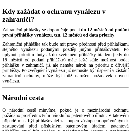
Kdy zažádat o ochranu vynálezu v
zahraničí?
Zahraniční přihlášky se doporučuje podat
do 12 měsíců od podání
první přihlášky vynálezu, tzn. 12 měsíců od data priority
.
Zahraniční přihláška tak bude mít právo přednosti před přihláškami
stejného vynálezu podanými později jinými přihlašovateli. Po
uplynutí prioritní lhůty až do zveřejnění přihlášky úřadem (tedy do
18 měsíců od podání přihlášky) máte ještě stále možnost podat
přihlášku v zahraničí, již ale nemáte nárok na prioritu z dřívější
přihlášky. Po zveřejnění vynálezu již nemusíte být úspěšní v získání
zahraniční ochrany, může být totiž narušen požadavek novosti
vynálezu.
Národní cesta
O národní cestě mluvíme, pokud je o mezinárodní ochranu
požádáno prostřednictvím národního patentového úřadu. V takovém
případě musí být přihlašovatel zastoupen zástupcem oprávněným k
zastupování před příslušným patentovým úřadem, patentová