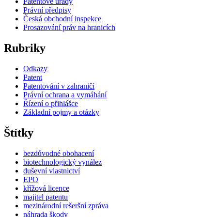
Patentové úřady
Právní předpisy
Česká obchodní inspekce
Prosazování práv na hranicích
Rubriky
Odkazy
Patent
Patentování v zahraničí
Právní ochrana a vymáhání
Řízení o přihlášce
Základní pojmy a otázky
Štítky
bezdůvodné obohacení
biotechnologický vynález
duševní vlastnictví
EPO
křížová licence
majitel patentu
mezinárodní rešeršní zpráva
náhrada škody