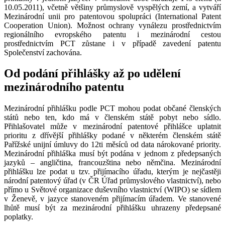
10.05.2011), včetně většiny průmyslově vyspělých zemí, a vytváří
Mezinárodní unii pro patentovou spolupráci (International Patent
Cooperation Union). Možnost ochrany vynálezu prostřednictvím
regionálního evropského patentu i mezinárodní cestou
prostřednictvím PCT zůstane i v případě zavedení patentu
Společenství zachována.
Od podání přihlášky až po udělení
mezinárodního patentu
Mezinárodní přihlášku podle PCT mohou podat občané členských
států nebo ten, kdo má v členském státě pobyt nebo sídlo.
Přihlašovatel může v mezinárodní patentové přihlášce uplatnit
prioritu z dřívější přihlášky podané v některém členském státě
Pařížské unijní úmluvy do 12ti měsíců od data nárokované priority.
Mezinárodní přihláška musí být podána v jednom z předepsaných
jazyků – angličtina, francouzština nebo němčina. Mezinárodní
přihlášku lze podat u tzv. přijímacího úřadu, kterým je nejčastěji
národní patentový úřad (v ČR Úřad průmyslového vlastnictví), nebo
přímo u Světové organizace duševního vlastnictví (WIPO) se sídlem
v Ženevě, v jazyce stanoveném přijímacím úřadem. Ve stanovené
lhůtě musí být za mezinárodní přihlášku uhrazeny předepsané
poplatky.