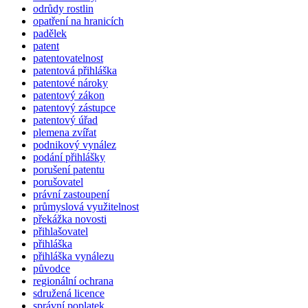
odrůdy rostlin
opatření na hranicích
padělek
patent
patentovatelnost
patentová přihláška
patentové nároky
patentový zákon
patentový zástupce
patentový úřad
plemena zvířat
podnikový vynález
podání přihlášky
porušení patentu
porušovatel
právní zastoupení
průmyslová využitelnost
překážka novosti
přihlašovatel
přihláška
přihláška vynálezu
původce
regionální ochrana
sdružená licence
správní poplatek