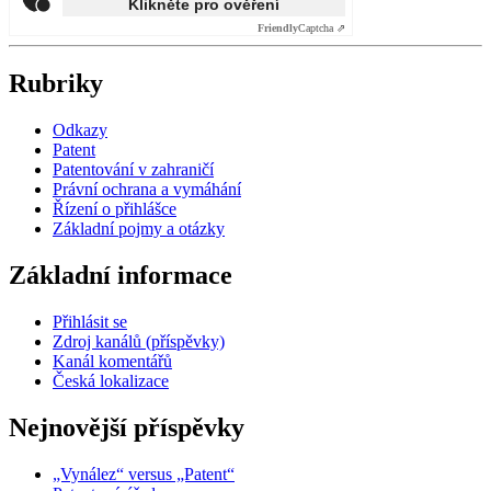
Klikněte pro ověření
Friendly
Captcha ⇗
Rubriky
Odkazy
Patent
Patentování v zahraničí
Právní ochrana a vymáhání
Řízení o přihlášce
Základní pojmy a otázky
Základní informace
Přihlásit se
Zdroj kanálů (příspěvky)
Kanál komentářů
Česká lokalizace
Nejnovější příspěvky
„Vynález“ versus „Patent“