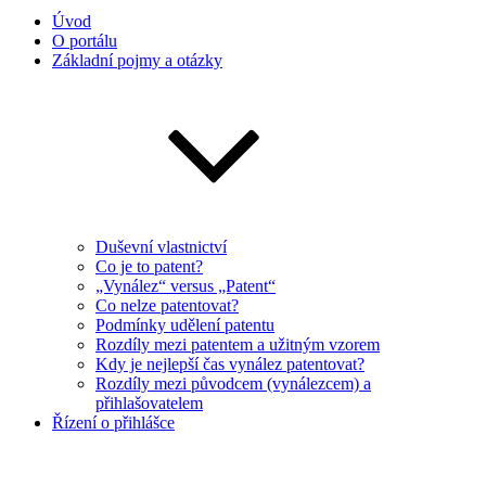
Úvod
O portálu
Základní pojmy a otázky
Duševní vlastnictví
Co je to patent?
„Vynález“ versus „Patent“
Co nelze patentovat?
Podmínky udělení patentu
Rozdíly mezi patentem a užitným vzorem
Kdy je nejlepší čas vynález patentovat?
Rozdíly mezi původcem (vynálezcem) a
přihlašovatelem
Řízení o přihlášce