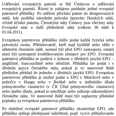
Udělování evropských patentů se řídí Úmluvou o udělování
evropských patentů. Řízení je zahájeno podáním jediné evropské
patentové přihlášky. Po udělení přechází patent do designovaných
států, kde podléhá národním právním úpravám členských států,
včetně účinků patentu. Členskými státy Úmluvy jsou všechny státy
Evropské unie a další přidružené státy (celkem 38 států k
01.04.2011).
Evropskou patentovou přihlášku může podat každá fyzická nebo
právnická osoba. Přihlašovatelé, kteří mají bydliště nebo sídlo v
některém členském státě, nemusí být před EPO zastoupeni, ostatní
musí být zastoupení kvalifikovaným zástupce pro EPO. Evropská
patentová přihláška se podává v jednom z úředních jazyků EPO –
angličtině, francouzštině nebo němčině. Přihláška lze podat i v
úředním jazyce členského státu, pokud je ve stanovené lhůtě
předložen překlad do jednoho z úředních jazyků EPO. Evropskou
patentovou přihlášku je možné podat u EPO v Mnichově nebo v
pobočce v Haagu nebo v Berlíně nebo u ústředního úřadu
průmyslového vlastnictví (v ČR Úřad průmyslového vlastnictví)
nebo jiného úřadu, pokud to umožňuje nebo nařizuje zákonodárství
členského státu. Ve stanovené lhůtě musí být zaplaceny příslušné
poplatky za evropskou patentovou přihlášku.
Po obdržení evropské patentové přihlášky zkontroluje EPO, zda
přihláška splňuje předepsané náležitosti, popř. vyzve přihlašovatele