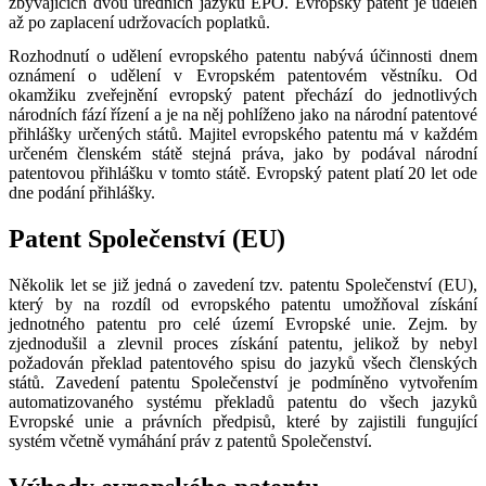
zbývajících dvou úředních jazyků EPO. Evropský patent je udělen
až po zaplacení udržovacích poplatků.
Rozhodnutí o udělení evropského patentu nabývá účinnosti dnem
oznámení o udělení v Evropském patentovém věstníku. Od
okamžiku zveřejnění evropský patent přechází do jednotlivých
národních fází řízení a je na něj pohlíženo jako na národní patentové
přihlášky určených států. Majitel evropského patentu má v každém
určeném členském státě stejná práva, jako by podával národní
patentovou přihlášku v tomto státě. Evropský patent platí 20 let ode
dne podání přihlášky.
Patent Společenství (EU)
Několik let se již jedná o zavedení tzv. patentu Společenství (EU),
který by na rozdíl od evropského patentu umožňoval získání
jednotného patentu pro celé území Evropské unie. Zejm. by
zjednodušil a zlevnil proces získání patentu, jelikož by nebyl
požadován překlad patentového spisu do jazyků všech členských
států. Zavedení patentu Společenství je podmíněno vytvořením
automatizovaného systému překladů patentu do všech jazyků
Evropské unie a právních předpisů, které by zajistili fungující
systém včetně vymáhání práv z patentů Společenství.