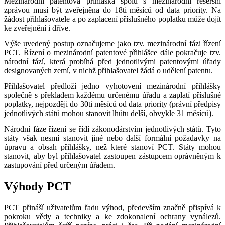
Mezinárodní patentová přihláška spolu s mezinárodní rešeršní
zprávou musí být zveřejněna do 18ti měsíců od data priority. Na
žádost přihlašovatele a po zaplacení příslušného poplatku může dojít
ke zveřejnění i dříve.
Výše uvedený postup označujeme jako tzv. mezinárodní fázi řízení
PCT. Řízení o mezinárodní patentové přihlášce dále pokračuje tzv.
národní fází, která probíhá před jednotlivými patentovými úřady
designovaných zemí, v nichž přihlašovatel žádá o udělení patentu.
Přihlašovatel předloží jedno vyhotovení mezinárodní přihlášky
společně s překladem každému určenému úřadu a zaplatí příslušné
poplatky, nejpozději do 30ti měsíců od data priority (právní předpisy
jednotlivých států mohou stanovit lhůtu delší, obvykle 31 měsíců).
Národní fáze řízení se řídí zákonodárstvím jednotlivých států. Tyto
státy však nesmí stanovit jiné nebo další formální požadavky na
úpravu a obsah přihlášky, než které stanoví PCT. Státy mohou
stanovit, aby byl přihlašovatel zastoupen zástupcem oprávněným k
zastupování před určeným úřadem.
Výhody PCT
PCT přináší uživatelům řadu výhod, především značně přispívá k
pokroku vědy a techniky a ke zdokonalení ochrany vynálezů.