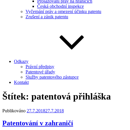
Prosazování práv na hranicích
Česká obchodní inspekce
Vyčerpání práv a omezení účinku patentu
Zrušení a zánik patentu
Odkazy
Právní předpisy
Patentové úřady
Služby patentového zástupce
Kontakt
Štítek:
patentová přihláška
Publikováno
27.7.2018
27.7.2018
Patentování v zahraničí