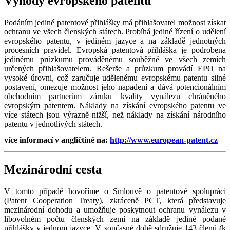
Výhody evropského patentu
Podáním jediné patentové přihlášky má přihlašovatel možnost získat
ochranu ve všech členských státech. Probíhá jediné řízení o udělení
evropského patentu, v jediném jazyce a na základě jednotných
procesních pravidel. Evropská patentová přihláška je podrobena
jedinému průzkumu prováděnému souběžně ve všech zemích
určených přihlašovatelem. Rešerše a průzkum provádí EPO na
vysoké úrovni, což zaručuje udělenému evropskému patentu silné
postavení, omezuje možnost jeho napadení a dává potencionálním
obchodním partnerům záruku kvality vynálezu chráněného
evropským patentem. Náklady na získání evropského patentu ve
více státech jsou výrazně nižší, než náklady na získání národního
patentu v jednotlivých státech.
více informací v angličtině na:
http://www.european-patent.cz
Mezinárodní cesta
V tomto případě hovoříme o Smlouvě o patentové spolupráci
(Patent Cooperation Treaty), zkráceně PCT, která představuje
mezinárodní dohodu a umožňuje poskytnout ochranu vynálezu v
libovolném počtu členských zemí na základě jediné podané
přihlášky v jednom jazyce. V současné době sdružuje 143 členů (k