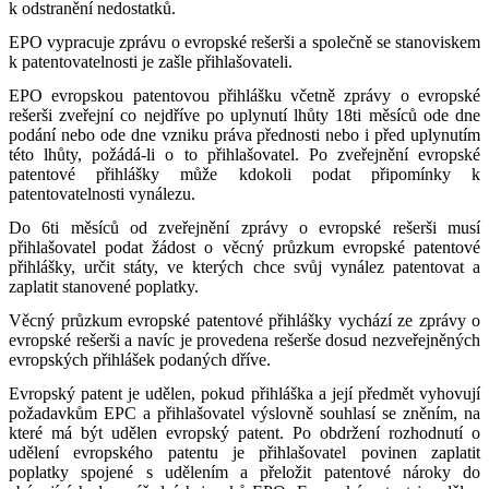
k odstranění nedostatků.
EPO vypracuje zprávu o evropské rešerši a společně se stanoviskem
k patentovatelnosti je zašle přihlašovateli.
EPO evropskou patentovou přihlášku včetně zprávy o evropské
rešerši zveřejní co nejdříve po uplynutí lhůty 18ti měsíců ode dne
podání nebo ode dne vzniku práva přednosti nebo i před uplynutím
této lhůty, požádá-li o to přihlašovatel. Po zveřejnění evropské
patentové přihlášky může kdokoli podat připomínky k
patentovatelnosti vynálezu.
Do 6ti měsíců od zveřejnění zprávy o evropské rešerši musí
přihlašovatel podat žádost o věcný průzkum evropské patentové
přihlášky, určit státy, ve kterých chce svůj vynález patentovat a
zaplatit stanovené poplatky.
Věcný průzkum evropské patentové přihlášky vychází ze zprávy o
evropské rešerši a navíc je provedena rešerše dosud nezveřejněných
evropských přihlášek podaných dříve.
Evropský patent je udělen, pokud přihláška a její předmět vyhovují
požadavkům EPC a přihlašovatel výslovně souhlasí se zněním, na
které má být udělen evropský patent. Po obdržení rozhodnutí o
udělení evropského patentu je přihlašovatel povinen zaplatit
poplatky spojené s udělením a přeložit patentové nároky do