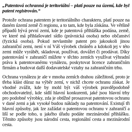
„Patentová ochranná je teritoriální – platí pouze na území, kde byl
patent registrován.“
Protože ochrana patentem je teritoriálního charakteru, platí pouze na
daném území země či regionu, a to tam, kde byla získána. Ve většině
případů bývá první zemí, kde je patentová přihláška podána, země,
ve které má přihlašovatel sídlo (právnická osoba) nebo občanství
(fyzická osoba). Pokud nevlastníte patent pro jakoukoli jinou
zahraniční zemi, není v ní Váš výrobek chráněn a kdokoli jej v této
zemi může vyrábět, skladovat, používat, dovážet či prodávat. Díky
patentování v zahraničí můžete v těchto zemích využívat výhradní
práva k patentovanému vynálezu, poskytovat licence zahraničním
firmám a budovat další dodavatelské vztahy na zahraničním trhu.
Ochrana vynálezu je ale v mnoha zemích drahou záležitostí, proto je
třeba klást důraz na výběr zemí, v nichž chcete ochranu získat. Je
vhodné zvážit, kde by mohl být váš výrobek pravděpodobně
obchodovatelný, kde sídlí hlavní konkurenti, jaké jsou hlavní trhy
pro podobné výrobky, zda je obtížné prosazovat patentovou ochranu
v dané zemi a jak vysoké budou náklady na patentování. Existují tři
hlavní způsoby, jak lze zažádat o patentovou ochranu v zahraničí a
liší se podle toho, u jakého úřadu podáte mezinárodní přihlášku.
Těmito způsoby jsou národní cesta, regionální cesta a mezinárodní
cesta.