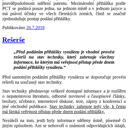
pravděpodobnosti udělení patentu. Mezinárodní přihláška podle
PCT se podává pouze jedna, na jednom místě a v jednom jazyce a
má právní účinky ve všech členských zemích, čímž se značně
zjednodušuje postup podání přihlášky.
Publikováno
26.7.2018
Rešerše
„Před podáním přihlášky vynálezu je vhodné provést
rešerši na stav techniky, který zahrnuje všechny
informace, ke kterým má veřejnost přístup přede dnem
podání přihlášky vynálezu.“
Před samotným podáním přihlášky vynálezu se doporučuje provést
rešerši na současný stav techniky.
Stav techniky představuje veškeré dostupné informace a je rozšířen
o nepatentovou literaturu, odborné novinové a časopisové články,
brožury, učebnice, internetové diskuse, teze, zápisy z konferencí a
jiné obchodní publikace.
Stav techniky zahrnuje tedy vše, k čemu
má široká veřejnost přístup přede dnem podání přihlášky.
Nezáleží na tom, jestli byly informace sděleny ústně, písemně či
jiným způsobem. Ani se nehovoří o známosti odpovídajících údajů,