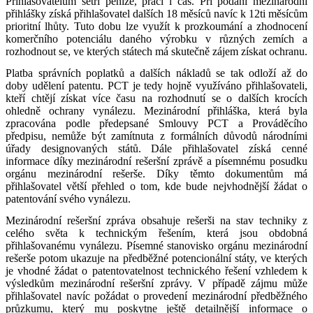
Přihlašovatelům šetří peníze, práci i čas. Při podání mezinárodní
přihlášky získá přihlašovatel dalších 18 měsíců navíc k 12ti měsícům
prioritní lhůty. Tuto dobu lze využít k prozkoumání a zhodnocení
komerčního potenciálu daného výrobku v různých zemích a
rozhodnout se, ve kterých státech má skutečně zájem získat ochranu.
Platba správních poplatků a dalších nákladů se tak odloží až do
doby udělení patentu. PCT je tedy hojně využíváno přihlašovateli,
kteří chtějí získat více času na rozhodnutí se o dalších krocích
ohledně ochrany vynálezu. Mezinárodní přihláška, která byla
zpracována podle předepsané Smlouvy PCT a Prováděcího
předpisu, nemůže být zamítnuta z formálních důvodů národními
úřady designovaných států. Dále přihlašovatel získá cenné
informace díky mezinárodní rešeršní zprávě a písemnému posudku
orgánu mezinárodní rešerše. Díky těmto dokumentům má
přihlašovatel větší přehled o tom, kde bude nejvhodnější žádat o
patentování svého vynálezu.
Mezinárodní rešeršní zpráva obsahuje rešerši na stav techniky z
celého světa k technickým řešením, která jsou obdobná
přihlašovanému vynálezu. Písemné stanovisko orgánu mezinárodní
rešerše potom ukazuje na předběžné potencionální státy, ve kterých
je vhodné žádat o patentovatelnost technického řešení vzhledem k
výsledkům mezinárodní rešeršní zprávy. V případě zájmu může
přihlašovatel navíc požádat o provedení mezinárodní předběžného
průzkumu, který mu poskytne ještě detailnější informace o