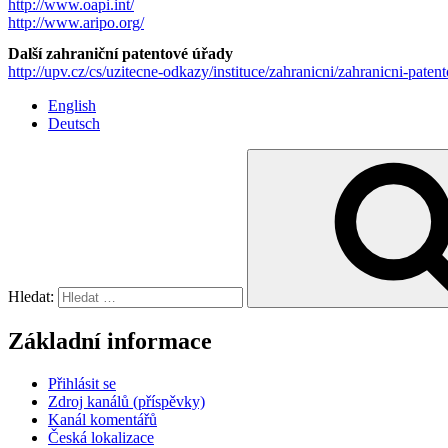
http://www.oapi.int/
http://www.aripo.org/
Další zahraniční patentové úřady
http://upv.cz/cs/uzitecne-odkazy/instituce/zahranicni/zahranicni-pat
English
Deutsch
Hledat:
Základní informace
Přihlásit se
Zdroj kanálů (příspěvky)
Kanál komentářů
Česká lokalizace