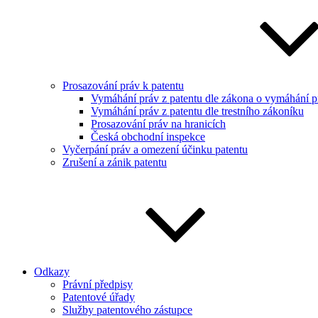
Prosazování práv k patentu
Vymáhání práv z patentu dle zákona o vymáhání pr
Vymáhání práv z patentu dle trestního zákoníku
Prosazování práv na hranicích
Česká obchodní inspekce
Vyčerpání práv a omezení účinku patentu
Zrušení a zánik patentu
Odkazy
Právní předpisy
Patentové úřady
Služby patentového zástupce