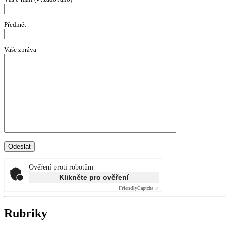
Předmět
Vaše zpráva
Ověření proti robotům
Klikněte pro ověření
Friendly
Captcha ⇗
Rubriky