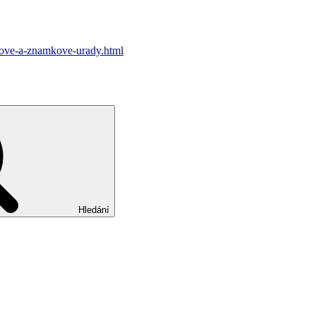
entove-a-znamkove-urady.html
Hledání