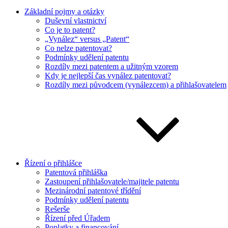
Základní pojmy a otázky
Duševní vlastnictví
Co je to patent?
„Vynález“ versus „Patent“
Co nelze patentovat?
Podmínky udělení patentu
Rozdíly mezi patentem a užitným vzorem
Kdy je nejlepší čas vynález patentovat?
Rozdíly mezi původcem (vynálezcem) a přihlašovatelem
Řízení o přihlášce
Patentová přihláška
Zastoupení přihlašovatele/majitele patentu
Mezinárodní patentové třídění
Podmínky udělení patentu
Rešerše
Řízení před Úřadem
Poplatky a financování