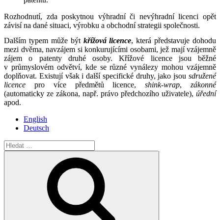
Rozhodnutí, zda poskytnou výhradní či nevýhradní licenci opět
závisí na dané situaci, výrobku a obchodní strategii společnosti.
Dalším typem může být
křížová licence
, která představuje dohodu
mezi dvěma, navzájem si konkurujícími osobami, jež mají vzájemně
zájem o patenty druhé osoby. Křížové licence jsou běžné
v průmyslovém odvětví, kde se různé vynálezy mohou vzájemně
doplňovat. Existují však i další specifické druhy, jako jsou
sdružené
licence
pro více předmětů licence,
shink-wrap
,
zákonné
(automaticky ze zákona, např. právo předchozího uživatele),
úřední
apod.
English
Deutsch
Hledat:
Hledání