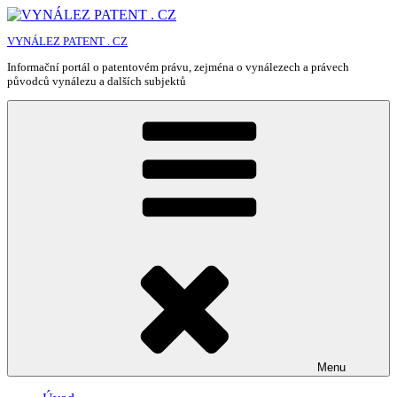
Přejít
k
VYNÁLEZ PATENT . CZ
obsahu
webu
Informační portál o patentovém právu, zejména o vynálezech a právech
původců vynálezu a dalších subjektů
Menu