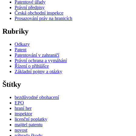
Patentové úřady
Právní předpisy
Česká obchodní inspekce
Prosazování práv na hranicích
Rubriky
Odkazy
Patent
Patentování v zahraničí
Právní ochrana a vymáhání
Řízení o přihlášce
Základní pojmy a otázky
Štítky
bezdůvodné obohacení
EPO
hraní her
inspektor
licenční poplatky
majitel patentu
novost
náhrada škody