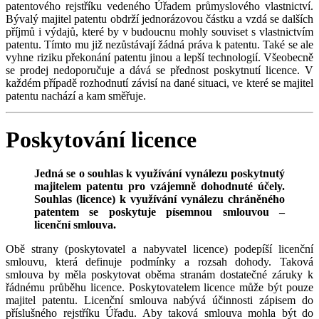
patentového rejstříku vedeného Úřadem průmyslového vlastnictví.
Bývalý majitel patentu obdrží jednorázovou částku a vzdá se dalších
příjmů i výdajů, které by v budoucnu mohly souviset s vlastnictvím
patentu. Tímto mu již nezůstávají žádná práva k patentu. Také se ale
vyhne riziku překonání patentu jinou a lepší technologií. Všeobecně
se prodej nedoporučuje a dává se přednost poskytnutí licence. V
každém případě rozhodnutí závisí na dané situaci, ve které se majitel
patentu nachází a kam směřuje.
Poskytování licence
Jedná se o souhlas k využívání vynálezu poskytnutý
majitelem patentu pro vzájemně dohodnuté účely.
Souhlas (licence) k využívání vynálezu chráněného
patentem se poskytuje písemnou smlouvou –
licenční smlouva.
Obě strany (poskytovatel a nabyvatel licence) podepíší licenční
smlouvu, která definuje podmínky a rozsah dohody. Taková
smlouva by měla poskytovat oběma stranám dostatečné záruky k
řádnému průběhu licence. Poskytovatelem licence může být pouze
majitel patentu. Licenční smlouva nabývá účinnosti zápisem do
příslušného rejstříku Úřadu. Aby taková smlouva mohla být do