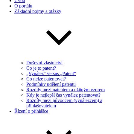
Úvod
O portálu
Základní pojmy a otázky
Duševní vlastnictví
Co je to patent?
„Vynález“ versus „Patent“
Co nelze patentovat?
Podmínky udělení patentu
Rozdíly mezi patentem a užitným vzorem
Kdy je nejlepší čas vynález patentovat?
Rozdíly mezi původcem (vynálezcem) a
přihlašovatelem
Řízení o přihlášce