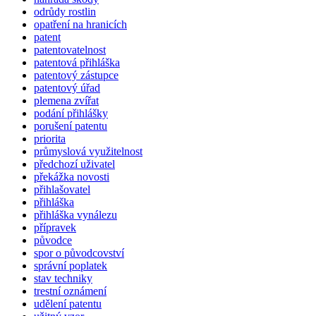
odrůdy rostlin
opatření na hranicích
patent
patentovatelnost
patentová přihláška
patentový zástupce
patentový úřad
plemena zvířat
podání přihlášky
porušení patentu
priorita
průmyslová využitelnost
předchozí uživatel
překážka novosti
přihlašovatel
přihláška
přihláška vynálezu
přípravek
původce
spor o původcovství
správní poplatek
stav techniky
trestní oznámení
udělení patentu