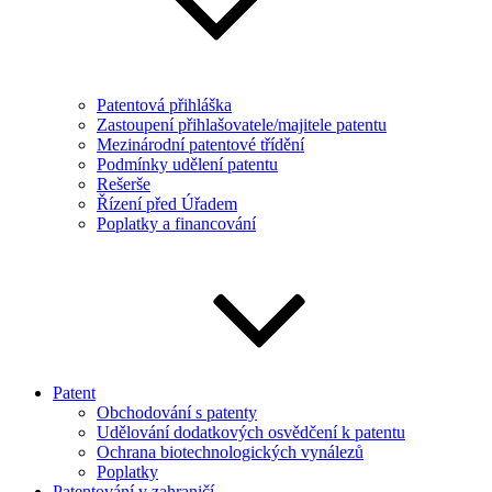
Patentová přihláška
Zastoupení přihlašovatele/majitele patentu
Mezinárodní patentové třídění
Podmínky udělení patentu
Rešerše
Řízení před Úřadem
Poplatky a financování
Patent
Obchodování s patenty
Udělování dodatkových osvědčení k patentu
Ochrana biotechnologických vynálezů
Poplatky
Patentování v zahraničí