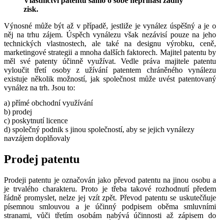
Vlastnictví patentu samo o sobě nepřináší žádný
zisk.
Výnosné může být až v případě, jestliže je vynález úspěšný a je o
něj na trhu zájem. Úspěch vynálezu však nezávisí pouze na jeho
technických vlastnostech, ale také na designu výrobku, ceně,
marketingové strategii a mnoha dalších faktorech. Majitel patentu by
měl své patenty účinně využívat. Vedle práva majitele patentu
vyloučit třetí osoby z užívání patentem chráněného vynálezu
existuje několik možností, jak společnost může uvést patentovaný
vynález na trh. Jsou to:
a) přímé obchodní využívání
b) prodej
c) poskytnutí licence
d) společný podnik s jinou společností, aby se jejich vynálezy
navzájem doplňovaly
Prodej patentu
Prodeji patentu je označován jako převod patentu na jinou osobu a
je trvalého charakteru. Proto je třeba takové rozhodnutí předem
řádně promyslet, nelze jej vzít zpět. Převod patentu se uskutečňuje
písemnou smlouvou a je účinný podpisem oběma smluvními
stranami, vůči třetím osobám nabývá účinnosti až zápisem do