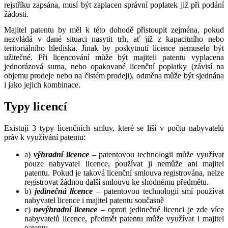
rejstříku zapsána, musí být zaplacen správní poplatek již při podání
žádosti.
Majitel patentu by měl k této dohodě přistoupit zejména, pokud
nezvládá v dané situaci nasytit trh, ať již z kapacitního nebo
teritoriálního hlediska. Jinak by poskytnutí licence nemuselo být
užitečné. Při licencování může být majiteli patentu vyplacena
jednorázová suma, nebo opakované licenční poplatky (závisí na
objemu prodeje nebo na čistém prodeji), odměna může být sjednána
i jako jejich kombinace.
Typy licencí
Existují 3 typy licenčních smluv, které se liší v počtu nabyvatelů
práv k využívání patentu:
a)
výhradní licence
– patentovou technologii může využívat
pouze nabyvatel licence, používat ji nemůže ani majitel
patentu. Pokud je taková licenční smlouva registrována, nelze
registrovat žádnou další smlouvu ke shodnému předmětu.
b)
jedinečná licence
– patentovou technologii smí používat
nabyvatel licence i majitel patentu současně
c)
nevýhradní licence
– oproti jedinečné licenci je zde více
nabyvatelů licence, předmět patentu může využívat i majitel
patentu.