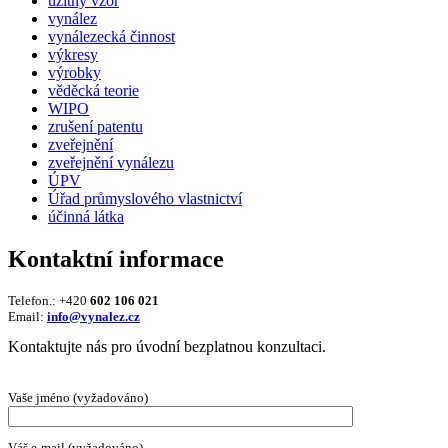
užitný vzor
vynález
vynálezecká činnost
výkresy
výrobky
věděcká teorie
WIPO
zrušení patentu
zveřejnění
zveřejnění vynálezu
ÚPV
Úřad průmyslového vlastnictví
účinná látka
Kontaktní informace
Telefon.: +420
602 106 021
Email:
info@vynalez.cz
Kontaktujte nás pro úvodní bezplatnou konzultaci.
Vaše jméno (vyžadováno)
Váš e-mail (vyžadováno)