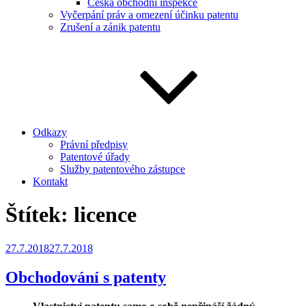
Česká obchodní inspekce
Vyčerpání práv a omezení účinku patentu
Zrušení a zánik patentu
Odkazy
Právní předpisy
Patentové úřady
Služby patentového zástupce
Kontakt
Štítek:
licence
Publikováno
27.7.2018
27.7.2018
Obchodování s patenty