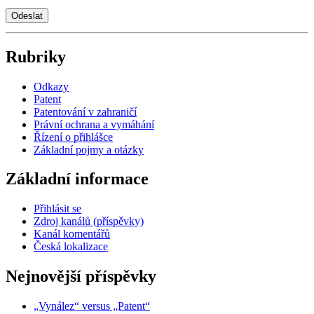
Rubriky
Odkazy
Patent
Patentování v zahraničí
Právní ochrana a vymáhání
Řízení o přihlášce
Základní pojmy a otázky
Základní informace
Přihlásit se
Zdroj kanálů (příspěvky)
Kanál komentářů
Česká lokalizace
Nejnovější příspěvky
„Vynález“ versus „Patent“