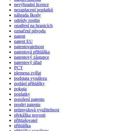
nevýhradní licence
nezaplacení poplatků
náhrada škody
odrůdy rostlin
opatření na hranicích
označení původu
patent
patent EU
patentovatelnost
patentová přihláška
patentový zástupce
patentový úřad
PCT
plemena zvířat
podstata vynálezu
podání přihlášky
pokuta
poplatky
porušení patentu
prodej patentu
průmyslová využitelnost
překážka novosti
přihlašovatel
přihláška
přihláška vynálezu