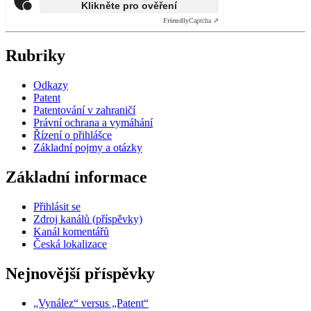
Klikněte pro ověření
Friendly
Captcha ⇗
Rubriky
Odkazy
Patent
Patentování v zahraničí
Právní ochrana a vymáhání
Řízení o přihlášce
Základní pojmy a otázky
Základní informace
Přihlásit se
Zdroj kanálů (příspěvky)
Kanál komentářů
Česká lokalizace
Nejnovější příspěvky
„Vynález“ versus „Patent“