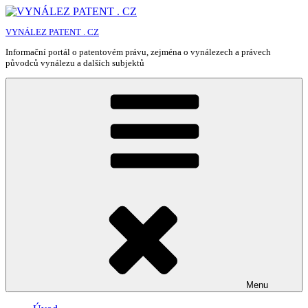
Přejít
k
VYNÁLEZ PATENT . CZ
obsahu
webu
Informační portál o patentovém právu, zejména o vynálezech a právech
původců vynálezu a dalších subjektů
Menu