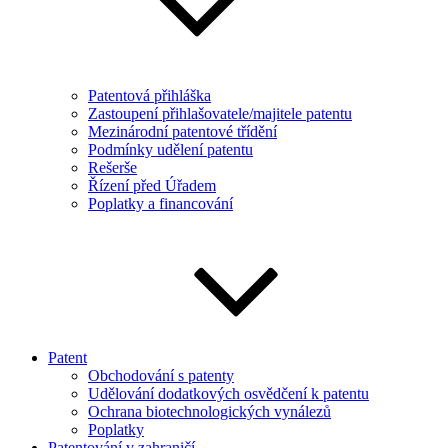
Patentová přihláška
Zastoupení přihlašovatele/majitele patentu
Mezinárodní patentové třídění
Podmínky udělení patentu
Rešerše
Řízení před Úřadem
Poplatky a financování
Patent
Obchodování s patenty
Udělování dodatkových osvědčení k patentu
Ochrana biotechnologických vynálezů
Poplatky
Patentování v zahraničí