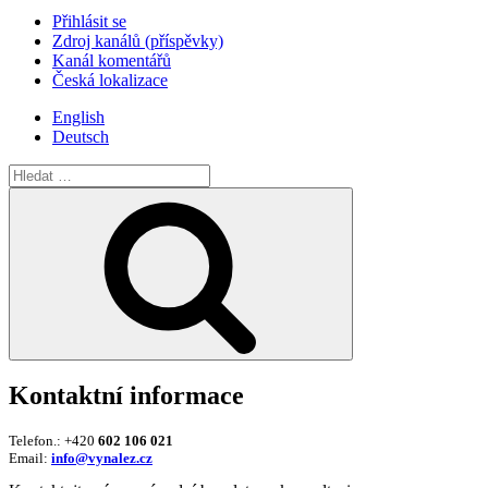
Přihlásit se
Zdroj kanálů (příspěvky)
Kanál komentářů
Česká lokalizace
English
Deutsch
Hledat:
Hledání
Kontaktní informace
Telefon.: +420
602 106 021
Email:
info@vynalez.cz