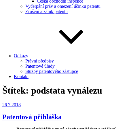
Česká obchodní inspekce
Vyčerpání práv a omezení účinku patentu
Zrušení a zánik patentu
Odkazy
Právní předpisy
Patentové úřady
Služby patentového zástupce
Kontakt
Štítek:
podstata vynálezu
Publikováno
26.7.2018
Patentová přihláška