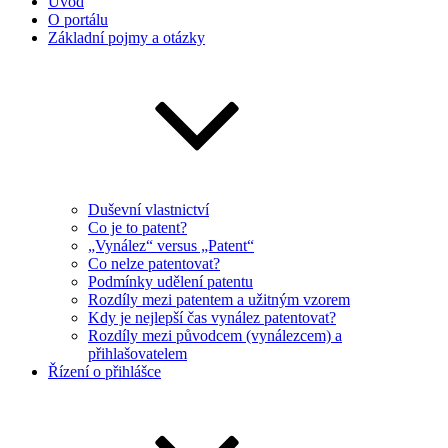
Úvod
O portálu
Základní pojmy a otázky
Duševní vlastnictví
Co je to patent?
„Vynález“ versus „Patent“
Co nelze patentovat?
Podmínky udělení patentu
Rozdíly mezi patentem a užitným vzorem
Kdy je nejlepší čas vynález patentovat?
Rozdíly mezi původcem (vynálezcem) a
přihlašovatelem
Řízení o přihlášce