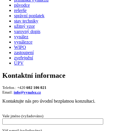
původce
rešerše
správní poplatek
stav techniky
užitný vzor
varovný dopis
vynález
vynálezce
WIPO
zastoupení
zveřejnění
ÚPV
Kontaktní informace
Telefon.: +420
602 106 021
Email:
info@vynalez.cz
Kontaktujte nás pro úvodní bezplatnou konzultaci.
Vaše jméno (vyžadováno)
Váš e-mail (vyžadováno)