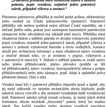
„Patentová přihláška musí obsahovat žádost o udělení
patentu, popis vynálezu, nejméně jeden patentový
nárok, případně výkresy a anotaci.“
Písemnou patentovou přihlášku je možné podat poštou, elektronicky
nebo osobně na Úřadu průmyslového vlastnictví. Patentové
přihlášky zde mohou podávat nejen občané České republiky, ale i
občané jiného státu, pokud jsou zastoupeni tuzemským patentovým
zástupcem nebo advokátem (na základě plné moci). Přihláška musí
obsahovat žádost o udělení patentu ve dvojím vyhotovení, podrobný
popis vynálezu, nejméně jeden patentový nárok, případně výkresy a
anotaci v jednom vyhotovení hlavním a dvou vedlejších. Anotace
slouží pro technickou informaci a musí obsahovat název vynálezu
a stručné shrnutí toho, co je uvedeno v popise, výkresech a
v patentových nárocích. V žádosti o udělení patentu se uvádí název
nebo jméno přihlašovatele, jméno původce (jestliže se liší
od přihlašovatele), název vynálezu, korespondenční adresa a podpis
přihlašovatele(ů) nebo jeho zástupce, popř. údaje k uplatnění práva
přednosti (datum, číslo a stát).
Vynález musí být v patentové přihlášce objasněn jasně a úplně, aby
jej mohl odborník ve stejném technickém oboru kdykoliv podle
nákresů znovu vytvořit a aby nemusel vynakládat další vynálezecké
úsilí. Patentové nároky určují rozsah ochrany, je nutná jejich dobrá
formulace, abyste nezískali „bezcenný“ patent, který lze snadno
obejít. Pro každý vynález (nebo skupinu vynálezů navzájem