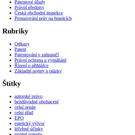
Patentové úřady
Právní předpisy
Česká obchodní inspekce
Prosazování práv na hranicích
Rubriky
Odkazy
Patent
Patentování v zahraničí
Právní ochrana a vymáhání
Řízení o přihlášce
Základní pojmy a otázky
Štítky
autorské právo
bezdůvodné obohacení
celní orgán
celní úřad
EPO
estetický výtvor
léčebné účinky
majitel patentu