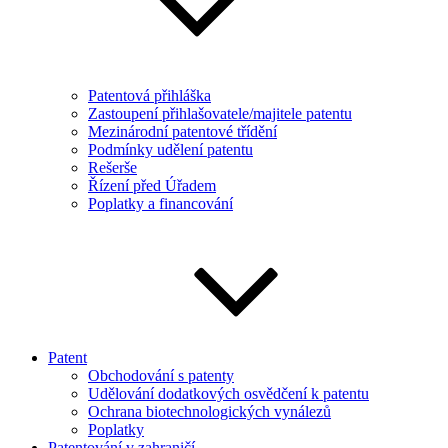
Patentová přihláška
Zastoupení přihlašovatele/majitele patentu
Mezinárodní patentové třídění
Podmínky udělení patentu
Rešerše
Řízení před Úřadem
Poplatky a financování
Patent
Obchodování s patenty
Udělování dodatkových osvědčení k patentu
Ochrana biotechnologických vynálezů
Poplatky
Patentování v zahraničí