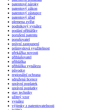
patentové nároky
patentový zákon
patentový zástupce
patentový úřad
plemena zvířat
podnikový vynález
podání přihlášky
porušení patentu
porušovatel
právní zastoupení
průmyslová využitelnost
překážka novosti
přihlašovatel
přihláška
přihláška vynálezu
původce
regionální ochrana
sdružená licence
správní poplatek
správní poplatky
stav techniky
užitný vzor
vynález
výjimky z patentovatelnosti