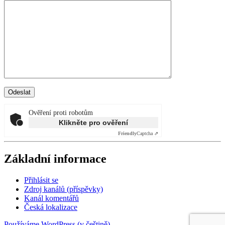
Ověření proti robotům
Klikněte pro ověření
Friendly
Captcha ⇗
Základní informace
Přihlásit se
Zdroj kanálů (příspěvky)
Kanál komentářů
Česká lokalizace
Používáme WordPress (v češtině).