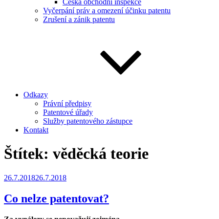
Česká obchodní inspekce
Vyčerpání práv a omezení účinku patentu
Zrušení a zánik patentu
Odkazy
Právní předpisy
Patentové úřady
Služby patentového zástupce
Kontakt
Štítek:
věděcká teorie
Publikováno
26.7.2018
26.7.2018
Co nelze patentovat?