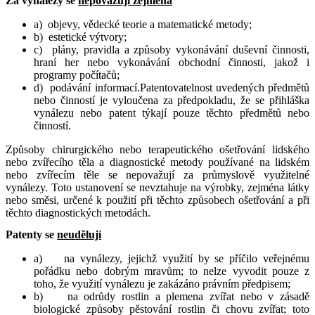
Za vynálezy se
nepovažují zejména
a) objevy, vědecké teorie a matematické metody;
b) estetické výtvory;
c) plány, pravidla a způsoby vykonávání duševní činnosti,
hraní her nebo vykonávání obchodní činnosti, jakož i
programy počítačů;
d) podávání informací.
Patentovatelnost uvedených předmětů
nebo činností je vyloučena za předpokladu, že se přihláška
vynálezu nebo patent týkají pouze těchto předmětů nebo
činností.
Způsoby chirurgického nebo terapeutického ošetřování lidského
nebo zvířecího těla a diagnostické metody používané na lidském
nebo zvířecím těle se nepovažují za průmyslově využitelné
vynálezy. Toto ustanovení se nevztahuje na výrobky, zejména látky
nebo směsi, určené k použití při těchto způsobech ošetřování a při
těchto diagnostických metodách.
Patenty se
neudělují
a) na vynálezy, jejichž využití by se příčilo veřejnému
pořádku nebo dobrým mravům; to nelze vyvodit pouze z
toho, že využití vynálezu je zakázáno právním předpisem;
b) na odrůdy rostlin a plemena zvířat nebo v zásadě
biologické způsoby pěstování rostlin či chovu zvířat; toto