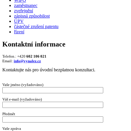
WIPO
zaměstnanec
zveřejnění
zápisná způsobilost
ÚPV
částečné zrušení patentu
řízení
Kontaktní informace
Telefon.: +420
602 106 021
Email:
info@vynalez.cz
Kontaktujte nás pro úvodní bezplatnou konzultaci.
Vaše jméno (vyžadováno)
Váš e-mail (vyžadováno)
Předmět
Vaše zpráva