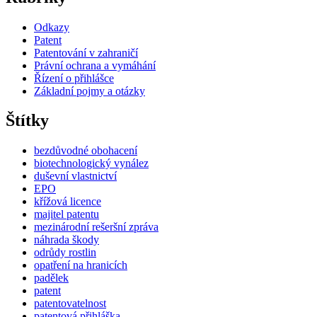
Odkazy
Patent
Patentování v zahraničí
Právní ochrana a vymáhání
Řízení o přihlášce
Základní pojmy a otázky
Štítky
bezdůvodné obohacení
biotechnologický vynález
duševní vlastnictví
EPO
křížová licence
majitel patentu
mezinárodní rešeršní zpráva
náhrada škody
odrůdy rostlin
opatření na hranicích
padělek
patent
patentovatelnost
patentová přihláška