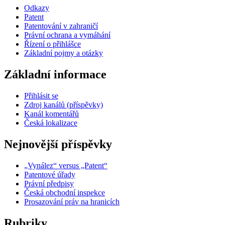
Odkazy
Patent
Patentování v zahraničí
Právní ochrana a vymáhání
Řízení o přihlášce
Základní pojmy a otázky
Základní informace
Přihlásit se
Zdroj kanálů (příspěvky)
Kanál komentářů
Česká lokalizace
Nejnovější příspěvky
„Vynález“ versus „Patent“
Patentové úřady
Právní předpisy
Česká obchodní inspekce
Prosazování práv na hranicích
Rubriky