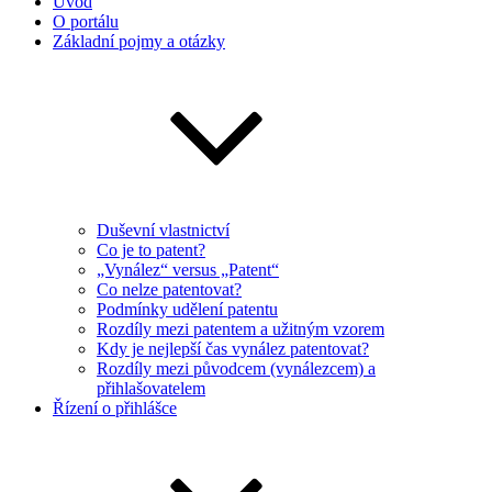
Úvod
O portálu
Základní pojmy a otázky
Duševní vlastnictví
Co je to patent?
„Vynález“ versus „Patent“
Co nelze patentovat?
Podmínky udělení patentu
Rozdíly mezi patentem a užitným vzorem
Kdy je nejlepší čas vynález patentovat?
Rozdíly mezi původcem (vynálezcem) a
přihlašovatelem
Řízení o přihlášce