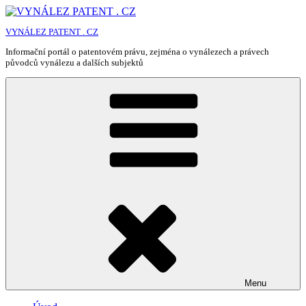
Přejít
k
VYNÁLEZ PATENT . CZ
obsahu
webu
Informační portál o patentovém právu, zejména o vynálezech a právech
původců vynálezu a dalších subjektů
Menu