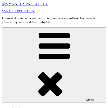
Přejít
k
VYNÁLEZ PATENT . CZ
obsahu
webu
Informační portál o patentovém právu, zejména o vynálezech a právech
původců vynálezu a dalších subjektů
Menu