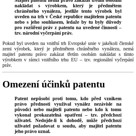
Majitel patentu nemá právo zakázat třetím osobám
nakládat s výrobkem, který je předmětem
chráněného vynálezu, jestliže tento výrobek byl
uveden na trh v České republice majitelem patentu
nebo s jeho souhlasem, ledaže by tu byly důvody
pro rozšíření práv z patentu na uvedené činnosti –
tzv. národní vyčerpání práv.
Pokud byl uveden na vnitřní trh Evropské unie v jakékoli členské
zemi výrobek, který je předmětem chráněného vynálezu, nemá
majitel patentu právo zakázat třetím osobám nakládat s tímto
výrobkem v rámci vnitřního trhu EU – tzv. regionální vyčerpání
práv.
Omezení účinků patentu
Patent nepůsobí proti tomu, kdo před vznikem
právo přednosti využíval vynález nezávisle na
původci nebo majiteli patentu nebo kdo k tomu
vykonal prokazatelná opatření – tzv. předchozí
uživatel. Nedojde-li k dohodě, může předchozí
uživatel požadovat u soudu, aby majitel patentu
jeho právo uznal.