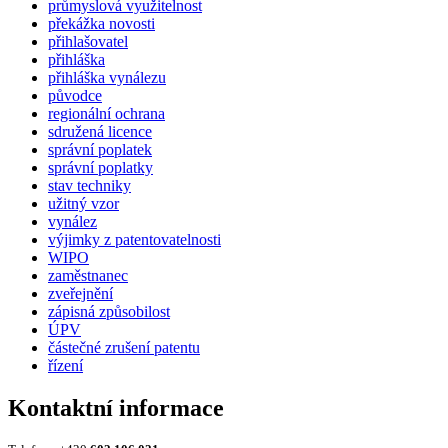
průmyslová využitelnost
překážka novosti
přihlašovatel
přihláška
přihláška vynálezu
původce
regionální ochrana
sdružená licence
správní poplatek
správní poplatky
stav techniky
užitný vzor
vynález
výjimky z patentovatelnosti
WIPO
zaměstnanec
zveřejnění
zápisná způsobilost
ÚPV
částečné zrušení patentu
řízení
Kontaktní informace