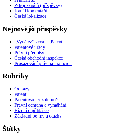
Zdroj kanálů (příspěvky)
Kanál komentářů
Česká lokalizace
Nejnovější příspěvky
„Vynález“ versus „Patent“
Patentové úřady
Právní předpisy
Česká obchodní inspekce
Prosazování práv na hranicích
Rubriky
Odkazy
Patent
Patentování v zahraničí
Právní ochrana a vymáhání
Řízení o přihlášce
Základní pojmy a otázky
Štítky