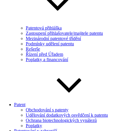
Patentová přihláška
Zastoupení přihlašovatele/majitele patentu
Mezinárodní patentové třídění
Podmínky udělení patentu
Rešerše
Řízení před Úřadem
Poplatky a financování
Patent
Obchodování s patenty
Udělování dodatkových osvědčení k patentu
Ochrana biotechnologických vynálezů
Poplatky
Patentování v zahraničí