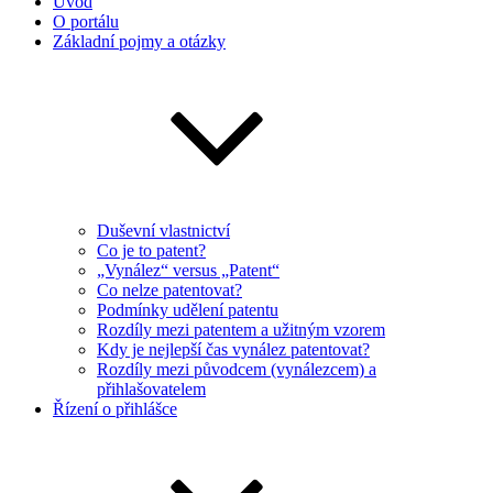
Úvod
O portálu
Základní pojmy a otázky
Duševní vlastnictví
Co je to patent?
„Vynález“ versus „Patent“
Co nelze patentovat?
Podmínky udělení patentu
Rozdíly mezi patentem a užitným vzorem
Kdy je nejlepší čas vynález patentovat?
Rozdíly mezi původcem (vynálezcem) a
přihlašovatelem
Řízení o přihlášce