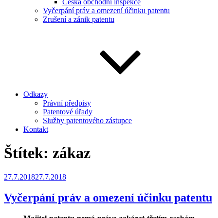
Česká obchodní inspekce
Vyčerpání práv a omezení účinku patentu
Zrušení a zánik patentu
Odkazy
Právní předpisy
Patentové úřady
Služby patentového zástupce
Kontakt
Štítek:
zákaz
Publikováno
27.7.2018
27.7.2018
Vyčerpání práv a omezení účinku patentu