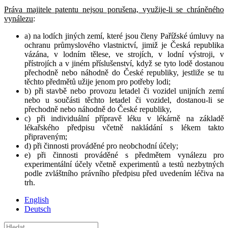
Práva majitele patentu nejsou porušena, využije-li se chráněného
vynálezu
:
a) na lodích jiných zemí, které jsou členy Pařížské úmluvy na
ochranu průmyslového vlastnictví, jimiž je Česká republika
vázána, v lodním tělese, ve strojích, v lodní výstroji, v
přístrojích a v jiném příslušenství, když se tyto lodě dostanou
přechodně nebo náhodně do České republiky, jestliže se tu
těchto předmětů užije jenom pro potřeby lodi;
b) při stavbě nebo provozu letadel či vozidel unijních zemí
nebo u součásti těchto letadel či vozidel, dostanou-li se
přechodně nebo náhodně do České republiky,
c) při individuální přípravě léku v lékárně na základě
lékařského předpisu včetně nakládání s lékem takto
připraveným;
d) při činnosti prováděné pro neobchodní účely;
e) při činnosti prováděné s předmětem vynálezu pro
experimentální účely včetně experimentů a testů nezbytných
podle zvláštního právního předpisu před uvedením léčiva na
trh.
English
Deutsch
Hledat: