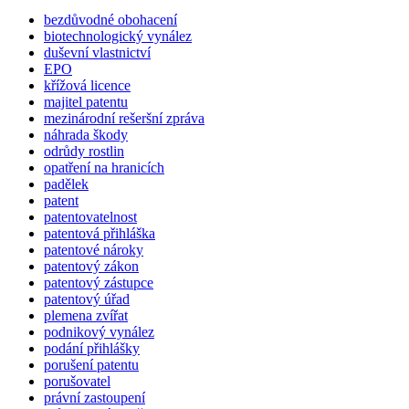
bezdůvodné obohacení
biotechnologický vynález
duševní vlastnictví
EPO
křížová licence
majitel patentu
mezinárodní rešeršní zpráva
náhrada škody
odrůdy rostlin
opatření na hranicích
padělek
patent
patentovatelnost
patentová přihláška
patentové nároky
patentový zákon
patentový zástupce
patentový úřad
plemena zvířat
podnikový vynález
podání přihlášky
porušení patentu
porušovatel
právní zastoupení