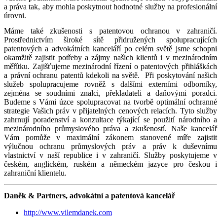
a práva tak, aby mohla poskytnout hodnotné služby na profesionální
úrovni.
Máme také zkušenosti s patentovou ochranou v zahraničí.
Prostřednictvím široké sítě přidružených spolupracujících
patentových a advokátních kanceláří po celém světě jsme schopni
okamžitě zajistit potřeby a zájmy našich klientů i v mezinárodním
měřítku. Zajišťujeme mezinárodní řízení o patentových přihláškách
a právní ochranu patentů kdekoli na světě. Při poskytování našich
služeb spolupracujeme rovněž s dalšími externími odborníky,
zejména se soudními znalci, překladateli a daňovými poradci.
Budeme s Vámi úzce spolupracovat na tvorbě optimální ochranné
strategie Vašich práv v přijatelných cenových relacích. Tyto služby
zahrnují poradenství a konzultace týkající se použití národního a
mezinárodního průmyslového práva a zkušeností. Naše kancelář
Vám pomůže v maximální zákonem stanovené míře zajistit
výlučnou ochranu průmyslových práv a práv k duševnímu
vlastnictví v naší republice i v zahraničí. Služby poskytujeme v
českém, anglickém, ruském a německém jazyce pro českou i
zahraniční klientelu.
Daněk & Partners, advokátní a patentová kancelář
http://www.vilemdanek.com