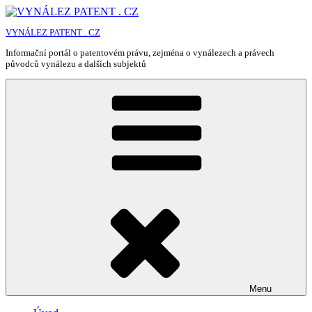
Přejít
k
VYNÁLEZ PATENT . CZ
obsahu
webu
Informační portál o patentovém právu, zejména o vynálezech a právech
původců vynálezu a dalších subjektů
Menu