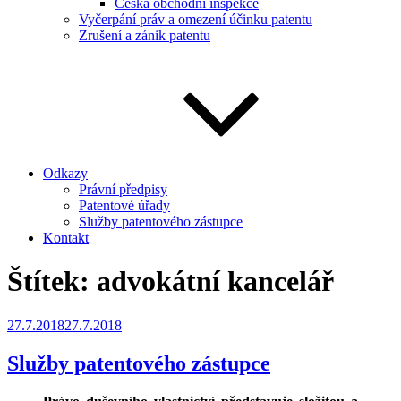
Česká obchodní inspekce
Vyčerpání práv a omezení účinku patentu
Zrušení a zánik patentu
Odkazy
Právní předpisy
Patentové úřady
Služby patentového zástupce
Kontakt
Štítek:
advokátní kancelář
Publikováno
27.7.2018
27.7.2018
Služby patentového zástupce