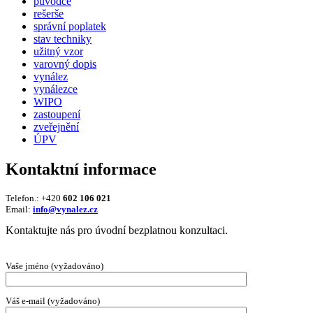
původce
rešerše
správní poplatek
stav techniky
užitný vzor
varovný dopis
vynález
vynálezce
WIPO
zastoupení
zveřejnění
ÚPV
Kontaktní informace
Telefon.: +420
602 106 021
Email:
info@vynalez.cz
Kontaktujte nás pro úvodní bezplatnou konzultaci.
Vaše jméno (vyžadováno)
Váš e-mail (vyžadováno)