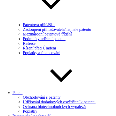
Patentová přihláška
Zastoupení přihlašovatele/majitele patentu
Mezinárodní patentové třídění
Podmínky udělení patentu
Rešerše
Řízení před Úřadem
Poplatky a financování
Patent
Obchodování s patenty
Udělování dodatkových osvědčení k patentu
Ochrana biotechnologických vynálezů
Poplatky
Patentování v zahraničí