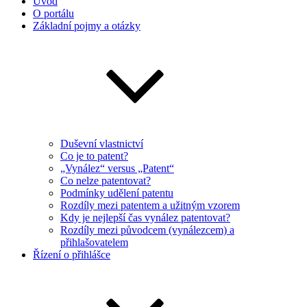
Úvod
O portálu
Základní pojmy a otázky
Duševní vlastnictví
Co je to patent?
„Vynález“ versus „Patent“
Co nelze patentovat?
Podmínky udělení patentu
Rozdíly mezi patentem a užitným vzorem
Kdy je nejlepší čas vynález patentovat?
Rozdíly mezi původcem (vynálezcem) a
přihlašovatelem
Řízení o přihlášce