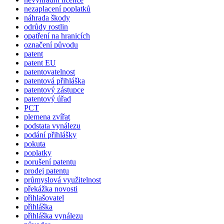
nezaplacení poplatků
náhrada škody
odrůdy rostlin
opatření na hranicích
označení původu
patent
patent EU
patentovatelnost
patentová přihláška
patentový zástupce
patentový úřad
PCT
plemena zvířat
podstata vynálezu
podání přihlášky
pokuta
poplatky
porušení patentu
prodej patentu
průmyslová využitelnost
překážka novosti
přihlašovatel
přihláška
přihláška vynálezu