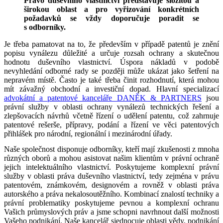
Právo duševního vlastnictví představuje složitou a
širokou oblast a pro vyřizování konkrétních
požadavků se vždy doporučuje poradit se
s odborníky.
Je třeba pamatovat na to, že především v případě patentů je znění
popisu vynálezu důležité a určuje rozsah ochrany a skutečnou
hodnotu duševního vlastnictví. Úspora nákladů v podobě
nevyhledání odborné rady se později může ukázat jako šetření na
nepravém místě. Často je také třeba činit rozhodnutí, která mohou
mít závažný obchodní a investiční dopad. Hlavní specializací
advokátní a patentové kanceláře DANĚK & PARTNERS
jsou
právní služby v oblasti ochrany vynálezů technických řešení a
zlepšovacích návrhů včetně řízení o udělení patentu, což zahrnuje
patentové rešerše, přípravy, podání a řízení ve věci patentových
přihlášek pro národní, regionální i mezinárodní úřady.
Naše společnost disponuje odborníky, kteří mají zkušenosti z mnoha
různých oborů a mohou asistovat našim klientům v právní ochraně
jejich intelektuálního vlastnictví. Poskytujeme komplexní právní
služby v oblasti práva duševního vlastnictví, tedy zejména v právu
patentovém, známkovém, designovém a rovněž v oblasti práva
autorského a práva nekalosoutěžního. Kombinací znalostí techniky a
právní problematiky poskytujeme pevnou a komplexní ochranu
Vašich průmyslových práv a jsme schopni navrhnout další možnosti
Vašeho podnikání. Naše kancelář sjednocuje oblasti vědy, podnikání