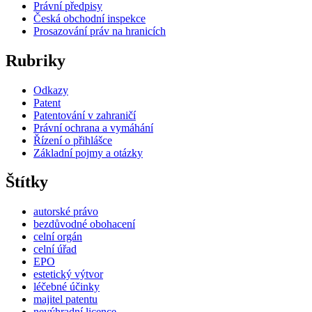
Právní předpisy
Česká obchodní inspekce
Prosazování práv na hranicích
Rubriky
Odkazy
Patent
Patentování v zahraničí
Právní ochrana a vymáhání
Řízení o přihlášce
Základní pojmy a otázky
Štítky
autorské právo
bezdůvodné obohacení
celní orgán
celní úřad
EPO
estetický výtvor
léčebné účinky
majitel patentu
nevýhradní licence