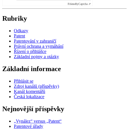
Friendly
Captcha ⇗
Rubriky
Odkazy
Patent
Patentování v zahraničí
Právní ochrana a vymáhání
Řízení o přihlášce
Základní pojmy a otázky
Základní informace
Přihlásit se
Zdroj kanálů (příspěvky)
Kanál komentářů
Česká lokalizace
Nejnovější příspěvky
„Vynález“ versus „Patent“
Patentové úřady