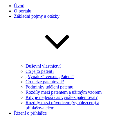
Úvod
O portálu
Základní pojmy a otázky
Duševní vlastnictví
Co je to patent?
„Vynález“ versus „Patent“
Co nelze patentovat?
Podmínky udělení patentu
Rozdíly mezi patentem a užitným vzorem
Kdy je nejlepší čas vynález patentovat?
Rozdíly mezi původcem (vynálezcem) a
přihlašovatelem
Řízení o přihlášce