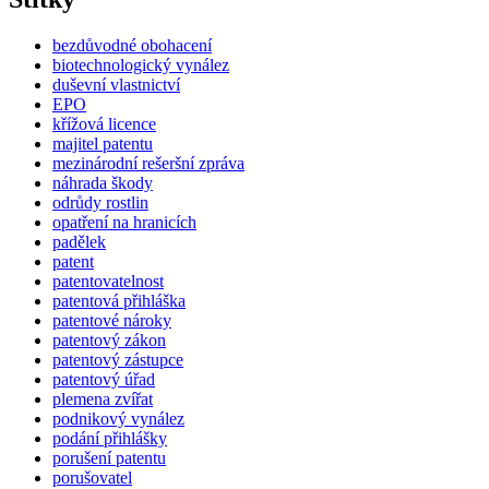
bezdůvodné obohacení
biotechnologický vynález
duševní vlastnictví
EPO
křížová licence
majitel patentu
mezinárodní rešeršní zpráva
náhrada škody
odrůdy rostlin
opatření na hranicích
padělek
patent
patentovatelnost
patentová přihláška
patentové nároky
patentový zákon
patentový zástupce
patentový úřad
plemena zvířat
podnikový vynález
podání přihlášky
porušení patentu
porušovatel