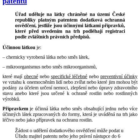
patentu
Úřad uděluje na látky chráněné na území České
republiky platným patentem dodatková ochranná
osvědčení, jestliže jsou účinnými látkami přípravků,
které před uvedením na trh podléhají registraci
podle zvláštních právních předpisů.
Účinnou látkou
je:
– chemicky vyrobená látka nebo směs látek,
– mikroorganismus nebo směs mikroorganismů,
které mají
obecné
nebo
specifické léčebné
nebo
preventivní účinky
ve vztahu k onemocněním lidí nebo zvířat nebo které jim mohou být
podány za účelem určení nemoci, zlepšení nebo úpravy zdravotního
stavu anebo které jsou určené k ochraně rostlin nebo rostlinných
výrobků.
Přípravkem
je účinná látka nebo směs obsahující jednu nebo více
účinných látek zpracovaných do formy, která je uváděná na trh jako
léčivo nebo jako přípravek na ochranu rostlin.
Žádost o udělení dodatkového osvědčení může podat u
Úřadu majitel patentu nebo jeho právní nástupce do 6