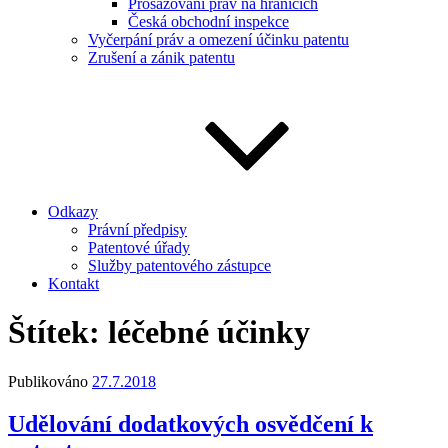
Prosazování práv na hranicích
Česká obchodní inspekce
Vyčerpání práv a omezení účinku patentu
Zrušení a zánik patentu
Odkazy
Právní předpisy
Patentové úřady
Služby patentového zástupce
Kontakt
Štítek:
léčebné účinky
Publikováno
27.7.2018
Udělování dodatkových osvědčení k