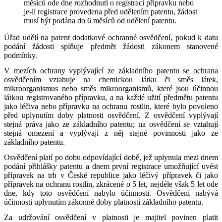
měsíců ode dne rozhodnutí o registraci přípravku nebo
je-li registrace provedena před udělením patentu, žádost
musí být podána do 6 měsíců od udělení patentu.
Úřad udělí na patent dodatkové ochranné osvědčení, pokud k datu
podání žádosti splňuje předmět žádosti zákonem stanovené
podmínky.
V mezích ochrany vyplývající ze základního patentu se ochrana
osvědčením vztahuje na chemickou látku či směs látek,
mikroorganismus nebo směs mikroorganismů, které jsou účinnou
látkou registrovaného přípravku, a na každé užití předmětu patentu
jako léčiva nebo přípravku na ochranu rostlin, které bylo povoleno
před uplynutím doby platnosti osvědčení. Z osvědčení vyplývají
stejná práva jako ze základního patentu; na osvědčení se vztahují
stejná omezení a vyplývají z něj stejné povinnosti jako ze
základního patentu.
Osvědčení platí po dobu odpovídající době, jež uplynula mezi dnem
podání přihlášky patentu a dnem první registrace umožňující uvést
přípravek na trh v České republice jako léčivý přípravek či jako
přípravek na ochranu rostlin, zkrácené o 5 let, nejdéle však 5 let ode
dne, kdy toto osvědčení nabylo účinnosti. Osvědčení nabývá
účinnosti uplynutím zákonné doby platnosti základního patentu.
Za udržování osvědčení v platnosti je majitel povinen platit