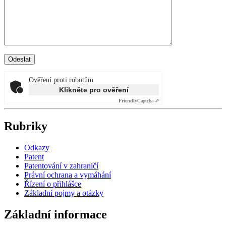
Ověření proti robotům
Klikněte pro ověření
Friendly
Captcha ⇗
Rubriky
Odkazy
Patent
Patentování v zahraničí
Právní ochrana a vymáhání
Řízení o přihlášce
Základní pojmy a otázky
Základní informace