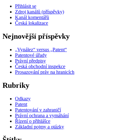
Přihlásit se
Zdroj kanálů (příspěvky)
Kanál komentářů
Česká lokalizace
Nejnovější příspěvky
„Vynález“ versus „Patent“
Patentové úřady
Právní předpisy
Česká obchodní inspekce
Prosazování práv na hranicích
Rubriky
Odkazy
Patent
Patentování v zahraničí
Právní ochrana a vymáhání
Řízení o přihlášce
Základní pojmy a otázky
Štítky