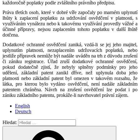
každoročně poplatky podle zvláštního právního předpisu.
Práva třetích osob, které v dobré víře započaly po marném uplynutí
lhůty k zaplacení poplatku za udržování osvědčení v platnosti, s
využíváním vynálezu nebo k takovému využívání provedly vážné a
účinné přípravy, nejsou zaplacením tohoto poplatku v další lhůtě
dotčena.
Dodatkové ochranné osvědčení zaniká, vzdá-li se jej jeho majitel,
uplynutím platnosti, nezaplacením udržovacích poplatků, nebo
jestliže přípravek nemůže být nadále uváděn na trh z důvodu zrušení
či zániku registrace. Úřad zruší dodatkové ochranné osvědčení,
pokud dodatečně zjistí, že nebyly splněny podmínky pro jeho
udělení, základní patent zanikl dříve, než uplynula doba jeho
platnosti nebo základní patent byl omezen v takovém rozsahu, že
látka, pro kterou bylo vydáno osvědčení, není nadále základním
patentem chráněna. Návrh na zrušení osvědčení lze podat i po
zániku základního patentu, prokáže-li navrhovatel právní zájem.
English
Deutsch
Hledat: