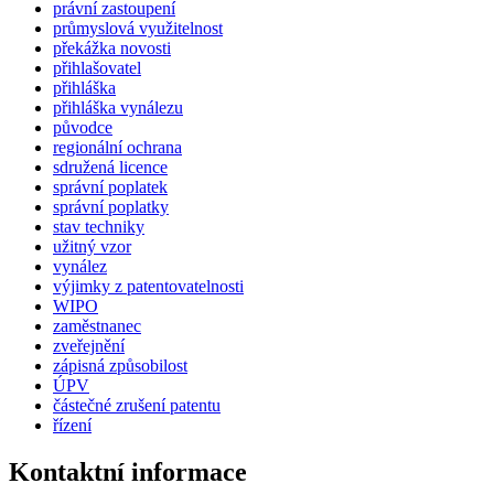
právní zastoupení
průmyslová využitelnost
překážka novosti
přihlašovatel
přihláška
přihláška vynálezu
původce
regionální ochrana
sdružená licence
správní poplatek
správní poplatky
stav techniky
užitný vzor
vynález
výjimky z patentovatelnosti
WIPO
zaměstnanec
zveřejnění
zápisná způsobilost
ÚPV
částečné zrušení patentu
řízení
Kontaktní informace