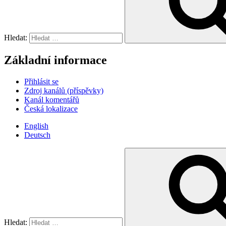
Hledat:
Základní informace
Přihlásit se
Zdroj kanálů (příspěvky)
Kanál komentářů
Česká lokalizace
English
Deutsch
Hledat: