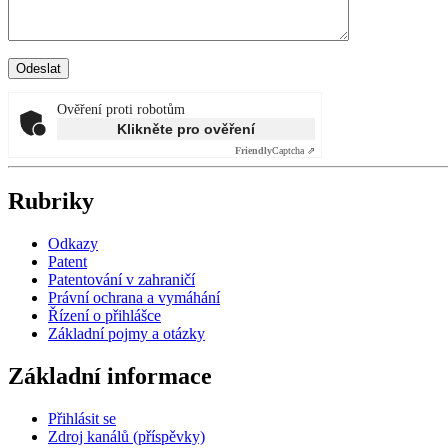
Ověření proti robotům
Klikněte pro ověření
Friendly
Captcha ⇗
Rubriky
Odkazy
Patent
Patentování v zahraničí
Právní ochrana a vymáhání
Řízení o přihlášce
Základní pojmy a otázky
Základní informace
Přihlásit se
Zdroj kanálů (příspěvky)