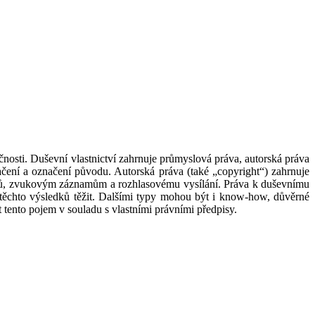
čnosti. Duševní vlastnictví zahrnuje průmyslová práva, autorská práva
čení a označení původu. Autorská práva (také „copyright“) zahrnuje
ců, zvukovým záznamům a rozhlasovému vysílání. Práva k duševnímu
m z těchto výsledků těžit. Dalšími typy mohou být i know-how, důvěrné
 tento pojem v souladu s vlastními právními předpisy.