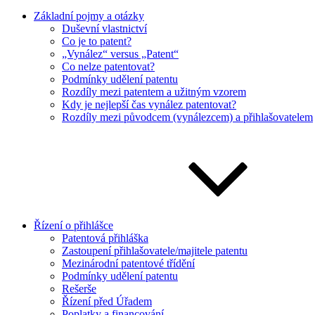
Základní pojmy a otázky
Duševní vlastnictví
Co je to patent?
„Vynález“ versus „Patent“
Co nelze patentovat?
Podmínky udělení patentu
Rozdíly mezi patentem a užitným vzorem
Kdy je nejlepší čas vynález patentovat?
Rozdíly mezi původcem (vynálezcem) a přihlašovatelem
Řízení o přihlášce
Patentová přihláška
Zastoupení přihlašovatele/majitele patentu
Mezinárodní patentové třídění
Podmínky udělení patentu
Rešerše
Řízení před Úřadem
Poplatky a financování