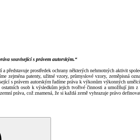
práva související s právem autorským.“
í a představuje prostředek ochrany některých nehmotných aktivit spole
íme zejména patenty, užitné vzory, průmyslové vzory, zeměpisná ozna
visející s právem autorským řadíme práva k výkonům výkonných uměl
tupu ostatních osob k výsledkům jejich tvořivé činnosti a umožňují ji
územní práva, což znamená, že si každá země vyhrazuje právo definovat