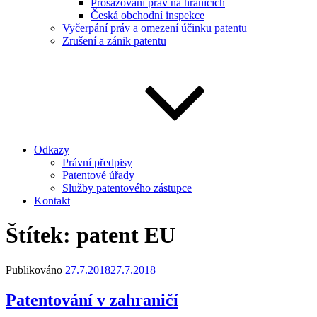
Prosazování práv na hranicích
Česká obchodní inspekce
Vyčerpání práv a omezení účinku patentu
Zrušení a zánik patentu
Odkazy
Právní předpisy
Patentové úřady
Služby patentového zástupce
Kontakt
Štítek:
patent EU
Publikováno
27.7.2018
27.7.2018
Patentování v zahraničí