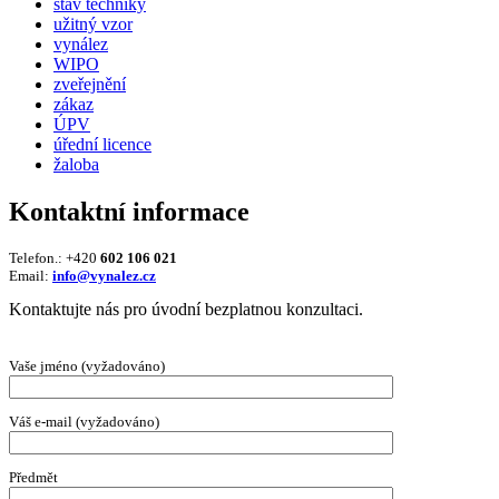
stav techniky
užitný vzor
vynález
WIPO
zveřejnění
zákaz
ÚPV
úřední licence
žaloba
Kontaktní informace
Telefon.: +420
602 106 021
Email:
info@vynalez.cz
Kontaktujte nás pro úvodní bezplatnou konzultaci.
Vaše jméno (vyžadováno)
Váš e-mail (vyžadováno)
Předmět