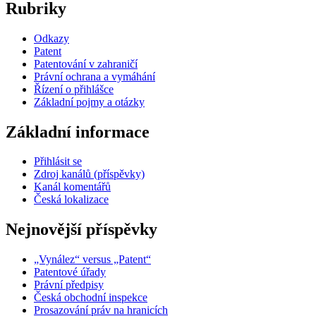
Rubriky
Odkazy
Patent
Patentování v zahraničí
Právní ochrana a vymáhání
Řízení o přihlášce
Základní pojmy a otázky
Základní informace
Přihlásit se
Zdroj kanálů (příspěvky)
Kanál komentářů
Česká lokalizace
Nejnovější příspěvky
„Vynález“ versus „Patent“
Patentové úřady
Právní předpisy
Česká obchodní inspekce
Prosazování práv na hranicích