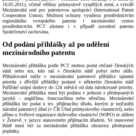
10.05.2011), včetně většiny průmyslově vyspělých zemí, a vytváří
Mezinárodní unii pro patentovou spolupráci (International Patent
Cooperation Union). Možnost ochrany vynálezu prostřednictvím
regionálního evropského patentu i mezinárodní cestou
prostřednictvím PCT zůstane i v případě zavedení patentu
Společenství zachována.
Od podání přihlášky až po udělení
mezinárodního patentu
Mezinárodní přihlášku podle PCT mohou podat občané členských
států nebo ten, kdo má v členském státě pobyt nebo sídlo.
Přihlašovatel může v mezinárodní patentové přihlášce uplatnit
prioritu z dřívější přihlášky podané v některém členském státě
Pařížské unijní úmluvy do 12ti měsíců od data nárokované priority.
Mezinárodní přihláška musí být podána v jednom z předepsaných
jazyků – angličtina, francouzština nebo němčina. Mezinárodní
přihlášku lze podat u tzv. přijímacího úřadu, kterým je nejčastěji
národní patentový úřad (v ČR Úřad průmyslového vlastnictví), nebo
přímo u Světové organizace duševního vlastnictví (WIPO) se sídlem
v Ženevě, v jazyce stanoveném přijímacím úřadem. Ve stanovené
lhůtě musí být za mezinárodní přihlášku uhrazeny předepsané
poplatky.