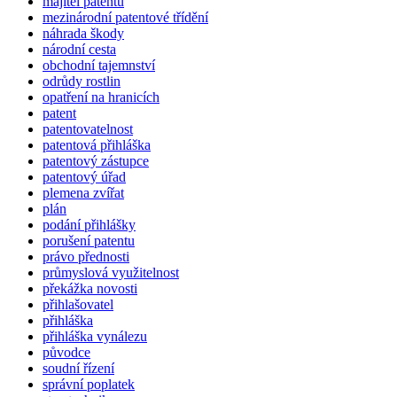
majitel patentu
mezinárodní patentové třídění
náhrada škody
národní cesta
obchodní tajemnství
odrůdy rostlin
opatření na hranicích
patent
patentovatelnost
patentová přihláška
patentový zástupce
patentový úřad
plemena zvířat
plán
podání přihlášky
porušení patentu
právo přednosti
průmyslová využitelnost
překážka novosti
přihlašovatel
přihláška
přihláška vynálezu
původce
soudní řízení
správní poplatek