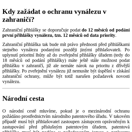
Kdy zažádat o ochranu vynálezu v
zahraničí?
Zahraniční přihlášky se doporučuje podat
do 12 měsíců od podání
první přihlášky vynálezu, tzn. 12 měsíců od data priority
.
Zahraniční přihláška tak bude mít právo přednosti před přihláškami
stejného vynálezu podanými později jinými přihlašovateli. Po
uplynutí prioritní lhůty až do zveřejnění přihlášky úřadem (tedy do
18 měsíců od podání přihlášky) máte ještě stále možnost podat
přihlášku v zahraničí, již ale nemáte nárok na prioritu z dřívější
přihlášky. Po zveřejnění vynálezu již nemusíte být úspěšní v získání
zahraniční ochrany, může být totiž narušen požadavek novosti
vynálezu.
Národní cesta
O národní cestě mluvíme, pokud je o mezinárodní ochranu
požádáno prostřednictvím národního patentového úřadu. V takovém
případě musí být přihlašovatel zastoupen zástupcem oprávněným k
zastupování před příslušným patentovým úřadem, patentová