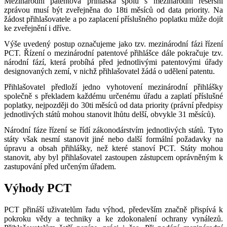
Mezinárodní patentová přihláška spolu s mezinárodní rešeršní
zprávou musí být zveřejněna do 18ti měsíců od data priority. Na
žádost přihlašovatele a po zaplacení příslušného poplatku může dojít
ke zveřejnění i dříve.
Výše uvedený postup označujeme jako tzv. mezinárodní fázi řízení
PCT. Řízení o mezinárodní patentové přihlášce dále pokračuje tzv.
národní fází, která probíhá před jednotlivými patentovými úřady
designovaných zemí, v nichž přihlašovatel žádá o udělení patentu.
Přihlašovatel předloží jedno vyhotovení mezinárodní přihlášky
společně s překladem každému určenému úřadu a zaplatí příslušné
poplatky, nejpozději do 30ti měsíců od data priority (právní předpisy
jednotlivých států mohou stanovit lhůtu delší, obvykle 31 měsíců).
Národní fáze řízení se řídí zákonodárstvím jednotlivých států. Tyto
státy však nesmí stanovit jiné nebo další formální požadavky na
úpravu a obsah přihlášky, než které stanoví PCT. Státy mohou
stanovit, aby byl přihlašovatel zastoupen zástupcem oprávněným k
zastupování před určeným úřadem.
Výhody PCT
PCT přináší uživatelům řadu výhod, především značně přispívá k
pokroku vědy a techniky a ke zdokonalení ochrany vynálezů.