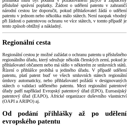
přihláška musí být podána v požadovaném jazyce a zaplaceny
příslušné správní poplatky. Žádost o udělení patentu v zahraničí
národní cestou lze doporučit, pokud přihlašovatel žádá o udělení
patentu v jednom nebo několika málo státech. Není naopak vhodný
při žádosti o patentovou ochranu ve více státech, v tomto případě je
tento způsob obtížný a nákladný.
Regionální cesta
Regionální cestou je možné zažádat o ochranu patentu u příslušného
regionálního úřadu, který sdružuje několik členských zemí, pokud je
přihlašovatel občanem nebo má sídlo v některém ze smluvních států.
Řízení o přihlášce probíhá u jediného úřadu. V případě udělení
patentu, platí patent buď ve všech smluvních státech regionální
úmluvy automaticky, nebo přihlašovatel požádá v designovaných
státech o validaci uděleného patentu. Mezi regionální patentové
úřady patří například Evropský patentový úřad (EPO), Euroasijský
patentový úřad (EAPO), Africké organizace duševního vlastnictví
(OAPI a ARIPO) aj.
Od podání přihlášky až po udělení
evropského patentu