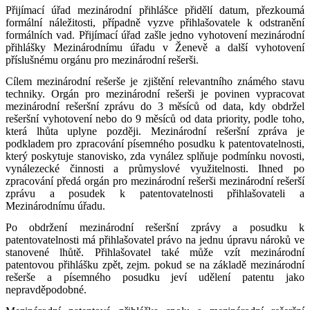
Přijímací úřad mezinárodní přihlášce přidělí datum, přezkoumá
formální náležitosti, případně vyzve přihlašovatele k odstranění
formálních vad. Přijímací úřad zašle jedno vyhotovení mezinárodní
přihlášky Mezinárodnímu úřadu v Ženevě a další vyhotovení
příslušnému orgánu pro mezinárodní rešerši.
Cílem mezinárodní rešerše je zjištění relevantního známého stavu
techniky. Orgán pro mezinárodní rešerši je povinen vypracovat
mezinárodní rešeršní zprávu do 3 měsíců od data, kdy obdržel
rešeršní vyhotovení nebo do 9 měsíců od data priority, podle toho,
která lhůta uplyne později. Mezinárodní rešeršní zpráva je
podkladem pro zpracování písemného posudku k patentovatelnosti,
který poskytuje stanovisko, zda vynález splňuje podmínku novosti,
vynálezecké činnosti a průmyslové využitelnosti. Ihned po
zpracování předá orgán pro mezinárodní rešerši mezinárodní rešerší
zprávu a posudek k patentovatelnosti přihlašovateli a
Mezinárodnímu úřadu.
Po obdržení mezinárodní rešeršní zprávy a posudku k
patentovatelnosti má přihlašovatel právo na jednu úpravu nároků ve
stanovené lhůtě. Přihlašovatel také může vzít mezinárodní
patentovou přihlášku zpět, zejm. pokud se na základě mezinárodní
rešerše a písemného posudku jeví udělení patentu jako
nepravděpodobné.