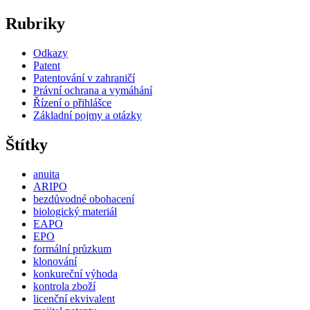
Rubriky
Odkazy
Patent
Patentování v zahraničí
Právní ochrana a vymáhání
Řízení o přihlášce
Základní pojmy a otázky
Štítky
anuita
ARIPO
bezdůvodné obohacení
biologický materiál
EAPO
EPO
formální průzkum
klonování
konkureční výhoda
kontrola zboží
licenční ekvivalent