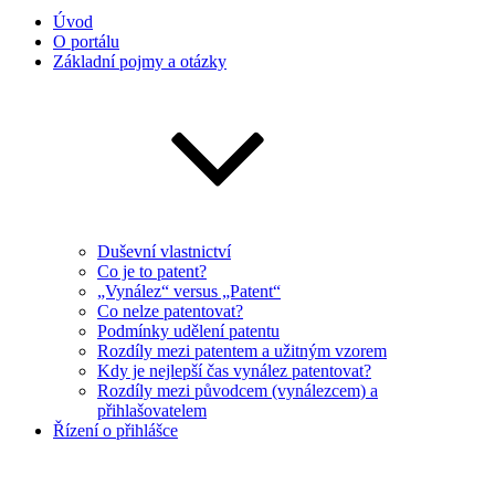
Úvod
O portálu
Základní pojmy a otázky
Duševní vlastnictví
Co je to patent?
„Vynález“ versus „Patent“
Co nelze patentovat?
Podmínky udělení patentu
Rozdíly mezi patentem a užitným vzorem
Kdy je nejlepší čas vynález patentovat?
Rozdíly mezi původcem (vynálezcem) a
přihlašovatelem
Řízení o přihlášce