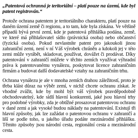
„Patentová ochranná je teritoriální – platí pouze na území, kde byl
patent registrován.“
Protože ochrana patentem je teritoriálního charakteru, platí pouze na
daném území země či regionu, a to tam, kde byla získána. Ve většině
případů bývá první zemí, kde je patentová přihláška podána, země,
ve které má přihlašovatel sídlo (právnická osoba) nebo občanství
(fyzická osoba). Pokud nevlastníte patent pro jakoukoli jinou
zahraniční zemi, není v ní Váš výrobek chráněn a kdokoli jej v této
zemi může vyrábět, skladovat, používat, dovážet či prodávat. Díky
patentování v zahraničí můžete v těchto zemích využívat výhradní
práva k patentovanému vynálezu, poskytovat licence zahraničním
firmám a budovat další dodavatelské vztahy na zahraničním trhu.
Ochrana vynálezu je ale v mnoha zemích drahou záležitostí, proto je
třeba klást důraz na výběr zemí, v nichž chcete ochranu získat. Je
vhodné zvážit, kde by mohl být váš výrobek pravděpodobně
obchodovatelný, kde sídlí hlavní konkurenti, jaké jsou hlavní trhy
pro podobné výrobky, zda je obtížné prosazovat patentovou ochranu
v dané zemi a jak vysoké budou náklady na patentování. Existují tři
hlavní způsoby, jak lze zažádat o patentovou ochranu v zahraničí a
liší se podle toho, u jakého úřadu podáte mezinárodní přihlášku.
Těmito způsoby jsou národní cesta, regionální cesta a mezinárodní
cesta.