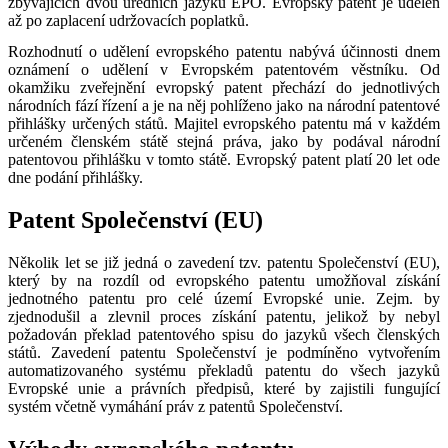
zbývajících dvou úředních jazyků EPO. Evropský patent je udělen
až po zaplacení udržovacích poplatků.
Rozhodnutí o udělení evropského patentu nabývá účinnosti dnem
oznámení o udělení v Evropském patentovém věstníku. Od
okamžiku zveřejnění evropský patent přechází do jednotlivých
národních fází řízení a je na něj pohlíženo jako na národní patentové
přihlášky určených států. Majitel evropského patentu má v každém
určeném členském státě stejná práva, jako by podával národní
patentovou přihlášku v tomto státě. Evropský patent platí 20 let ode
dne podání přihlášky.
Patent Společenství (EU)
Několik let se již jedná o zavedení tzv. patentu Společenství (EU),
který by na rozdíl od evropského patentu umožňoval získání
jednotného patentu pro celé území Evropské unie. Zejm. by
zjednodušil a zlevnil proces získání patentu, jelikož by nebyl
požadován překlad patentového spisu do jazyků všech členských
států. Zavedení patentu Společenství je podmíněno vytvořením
automatizovaného systému překladů patentu do všech jazyků
Evropské unie a právních předpisů, které by zajistili fungující
systém včetně vymáhání práv z patentů Společenství.