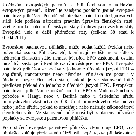
Udělování evropských patentů se řídí Úmluvou o udělování
evropských patentů. Řízení je zahájeno podáním jediné evropské
patentové přihlášky. Po udělení přechází patent do designovaných
států, kde podléhá národním právním úpravám členských států,
včetně účinků patentu. Členskými státy Úmluvy jsou všechny státy
Evropské unie a další přidružené státy (celkem 38 států k
01.04.2011).
Evropskou patentovou přihlášku může podat každá fyzická nebo
právnická osoba. Přihlašovatelé, kteří mají bydliště nebo sídlo v
některém členském státě, nemusí být před EPO zastoupeni, ostatní
musí být zastoupení kvalifikovaným zástupce pro EPO. Evropská
patentová přihláška se podává v jednom z úředních jazyků EPO –
angličtině, francouzštině nebo němčině. Přihláška lze podat i v
úředním jazyce členského státu, pokud je ve stanovené lhůtě
předložen překlad do jednoho z úředních jazyků EPO. Evropskou
patentovou přihlášku je možné podat u EPO v Mnichově nebo v
pobočce v Haagu nebo v Berlíně nebo u ústředního úřadu
průmyslového vlastnictví (v ČR Úřad průmyslového vlastnictví)
nebo jiného úřadu, pokud to umožňuje nebo nařizuje zákonodárství
členského státu. Ve stanovené lhůtě musí být zaplaceny příslušné
poplatky za evropskou patentovou přihlášku.
Po obdržení evropské patentové přihlášky zkontroluje EPO, zda
přihláška splňuje předepsané náležitosti, popř. vyzve přihlašovatele