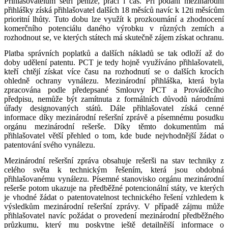
Přihlašovatelům šetří peníze, práci i čas. Při podání mezinárodní
přihlášky získá přihlašovatel dalších 18 měsíců navíc k 12ti měsícům
prioritní lhůty. Tuto dobu lze využít k prozkoumání a zhodnocení
komerčního potenciálu daného výrobku v různých zemích a
rozhodnout se, ve kterých státech má skutečně zájem získat ochranu.
Platba správních poplatků a dalších nákladů se tak odloží až do
doby udělení patentu. PCT je tedy hojně využíváno přihlašovateli,
kteří chtějí získat více času na rozhodnutí se o dalších krocích
ohledně ochrany vynálezu. Mezinárodní přihláška, která byla
zpracována podle předepsané Smlouvy PCT a Prováděcího
předpisu, nemůže být zamítnuta z formálních důvodů národními
úřady designovaných států. Dále přihlašovatel získá cenné
informace díky mezinárodní rešeršní zprávě a písemnému posudku
orgánu mezinárodní rešerše. Díky těmto dokumentům má
přihlašovatel větší přehled o tom, kde bude nejvhodnější žádat o
patentování svého vynálezu.
Mezinárodní rešeršní zpráva obsahuje rešerši na stav techniky z
celého světa k technickým řešením, která jsou obdobná
přihlašovanému vynálezu. Písemné stanovisko orgánu mezinárodní
rešerše potom ukazuje na předběžné potencionální státy, ve kterých
je vhodné žádat o patentovatelnost technického řešení vzhledem k
výsledkům mezinárodní rešeršní zprávy. V případě zájmu může
přihlašovatel navíc požádat o provedení mezinárodní předběžného
průzkumu, který mu poskytne ještě detailnější informace o