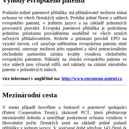
Výhody evropského patentu
Podáním jediné patentové přihlášky má přihlašovatel možnost získat
ochranu ve všech členských státech. Probíhá jediné řízení o udělení
evropského patentu, v jediném jazyce a na základě jednotných
procesních pravidel. Evropská patentová přihláška je podrobena
jedinému průzkumu prováděnému souběžně ve všech zemích
určených přihlašovatelem. Rešerše a průzkum provádí EPO na
vysoké úrovni, což zaručuje udělenému evropskému patentu silné
postavení, omezuje možnost jeho napadení a dává potencionálním
obchodním partnerům záruku kvality vynálezu chráněného
evropským patentem. Náklady na získání evropského patentu ve
více státech jsou výrazně nižší, než náklady na získání národního
patentu v jednotlivých státech.
více informací v angličtině na:
http://www.european-patent.cz
Mezinárodní cesta
V tomto případě hovoříme o Smlouvě o patentové spolupráci
(Patent Cooperation Treaty), zkráceně PCT, která představuje
mezinárodní dohodu a umožňuje poskytnout ochranu vynálezu v
libovolném počtu členských zemí na základě jediné podané
přihlášky v jednom jazyce. V současné době sdružuje 143 členů (k