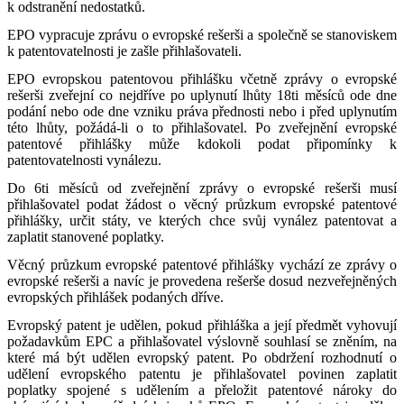
k odstranění nedostatků.
EPO vypracuje zprávu o evropské rešerši a společně se stanoviskem
k patentovatelnosti je zašle přihlašovateli.
EPO evropskou patentovou přihlášku včetně zprávy o evropské
rešerši zveřejní co nejdříve po uplynutí lhůty 18ti měsíců ode dne
podání nebo ode dne vzniku práva přednosti nebo i před uplynutím
této lhůty, požádá-li o to přihlašovatel. Po zveřejnění evropské
patentové přihlášky může kdokoli podat připomínky k
patentovatelnosti vynálezu.
Do 6ti měsíců od zveřejnění zprávy o evropské rešerši musí
přihlašovatel podat žádost o věcný průzkum evropské patentové
přihlášky, určit státy, ve kterých chce svůj vynález patentovat a
zaplatit stanovené poplatky.
Věcný průzkum evropské patentové přihlášky vychází ze zprávy o
evropské rešerši a navíc je provedena rešerše dosud nezveřejněných
evropských přihlášek podaných dříve.
Evropský patent je udělen, pokud přihláška a její předmět vyhovují
požadavkům EPC a přihlašovatel výslovně souhlasí se zněním, na
které má být udělen evropský patent. Po obdržení rozhodnutí o
udělení evropského patentu je přihlašovatel povinen zaplatit
poplatky spojené s udělením a přeložit patentové nároky do