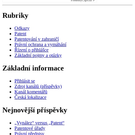
Friendly
Captcha ⇗
Rubriky
Odkazy
Patent
Patentování v zahraničí
Právní ochrana a vymáhání
Řízení o přihlášce
Základní pojmy a otázky
Základní informace
Přihlásit se
Zdroj kanálů (příspěvky)
Kanál komentářů
Česká lokalizace
Nejnovější příspěvky
„Vynález“ versus „Patent“
Patentové úřady
Právní předpisy