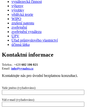
vynálezecká činnost
výkresy
výrobky
věděcká teorie
WIPO
zrušení patentu
zveřejnění
zveřejnění vynálezu
ÚPV
Úřad průmyslového vlastnictví
účinná látka
Kontaktní informace
Telefon.: +420
602 106 021
Email:
info@vynalez.cz
Kontaktujte nás pro úvodní bezplatnou konzultaci.
Vaše jméno (vyžadováno)
Váš e-mail (vyžadováno)