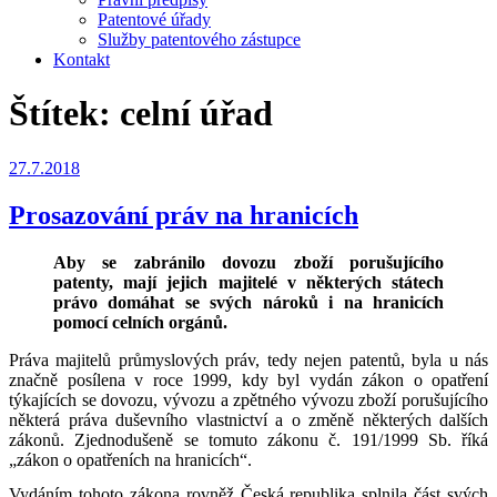
Patentové úřady
Služby patentového zástupce
Kontakt
Štítek:
celní úřad
Publikováno
27.7.2018
Prosazování práv na hranicích
Aby se zabránilo dovozu zboží porušujícího
patenty, mají jejich majitelé v některých státech
právo domáhat se svých nároků i na hranicích
pomocí celních orgánů.
Práva majitelů průmyslových práv, tedy nejen patentů, byla u nás
značně posílena v roce 1999, kdy byl vydán zákon o opatření
týkajících se dovozu, vývozu a zpětného vývozu zboží porušujícího
některá práva duševního vlastnictví a o změně některých dalších
zákonů. Zjednodušeně se tomuto zákonu č. 191/1999 Sb. říká
„zákon o opatřeních na hranicích“.
Vydáním tohoto zákona rovněž Česká republika splnila část svých