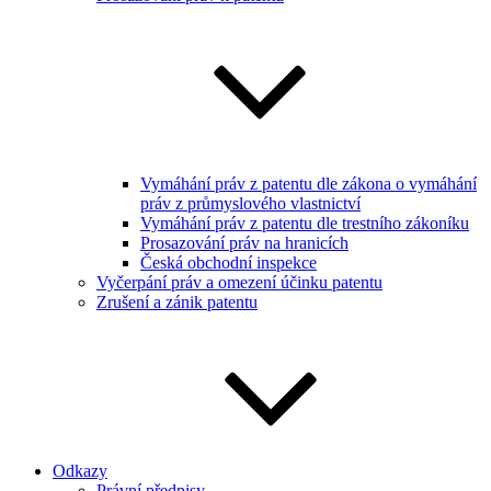
Vymáhání práv z patentu dle zákona o vymáhání
práv z průmyslového vlastnictví
Vymáhání práv z patentu dle trestního zákoníku
Prosazování práv na hranicích
Česká obchodní inspekce
Vyčerpání práv a omezení účinku patentu
Zrušení a zánik patentu
Odkazy
Právní předpisy