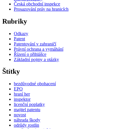
Česká obchodní inspekce
Prosazování práv na hranicích
Rubriky
Odkazy
Patent
Patentování v zahraničí
Právní ochrana a vymáhání
Řízení o přihlášce
Základní pojmy a otázky
Štítky
bezdůvodné obohacení
EPO
hraní her
inspektor
licenční poplatky
majitel patentu
novost
náhrada škody
odrůdy rostlin