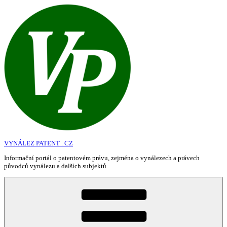
Přejít
k
obsahu
webu
VYNÁLEZ PATENT . CZ
Informační portál o patentovém právu, zejména o vynálezech a právech
původců vynálezu a dalších subjektů