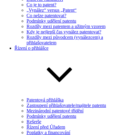
Co je to patent?
„Vynález“ versus „Patent“
Co nelze patentovat?
Podmínky udělení patentu
Rozdíly mezi patentem a užitným vzorem
Kdy je nejlepší čas vynález patentovat?
Rozdíly mezi původcem (vynálezcem) a
přihlašovatelem
Řízení o přihlášce
Patentová přihláška
Zastoupení přihlašovatele/majitele patentu
Mezinárodní patentové třídění
Podmínky udělení patentu
Rešerše
Řízení před Úřadem
Poplatky a financování