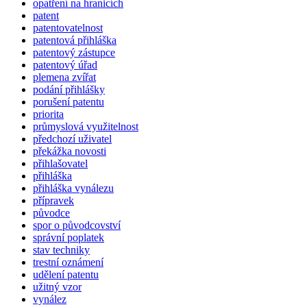
opatření na hranicích
patent
patentovatelnost
patentová přihláška
patentový zástupce
patentový úřad
plemena zvířat
podání přihlášky
porušení patentu
priorita
průmyslová využitelnost
předchozí uživatel
překážka novosti
přihlašovatel
přihláška
přihláška vynálezu
přípravek
původce
spor o původcovství
správní poplatek
stav techniky
trestní oznámení
udělení patentu
užitný vzor
vynález