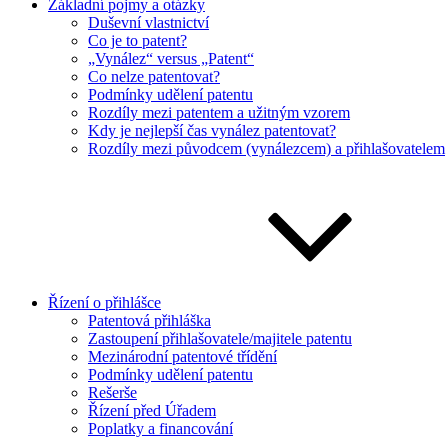
Základní pojmy a otázky
Duševní vlastnictví
Co je to patent?
„Vynález“ versus „Patent“
Co nelze patentovat?
Podmínky udělení patentu
Rozdíly mezi patentem a užitným vzorem
Kdy je nejlepší čas vynález patentovat?
Rozdíly mezi původcem (vynálezcem) a přihlašovatelem
Řízení o přihlášce
Patentová přihláška
Zastoupení přihlašovatele/majitele patentu
Mezinárodní patentové třídění
Podmínky udělení patentu
Rešerše
Řízení před Úřadem
Poplatky a financování