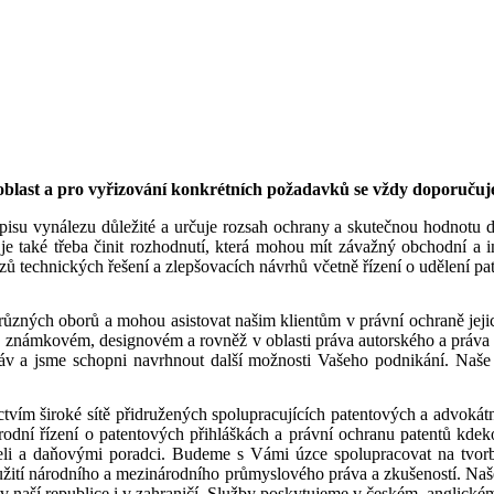
 oblast a pro vyřizování konkrétních požadavků se vždy doporučuje
popisu vynálezu důležité a určuje rozsah ochrany a skutečnou hodnotu
je také třeba činit rozhodnutí, která mohou mít závažný obchodní a i
ů technických řešení a zlepšovacích návrhů včetně řízení o udělení pate
různých oborů a mohou asistovat našim klientům v právní ochraně jejic
m, známkovém, designovém a rovněž v oblasti práva autorského a práva
 a jsme schopni navrhnout další možnosti Vašeho podnikání. Naše ka
tvím široké sítě přidružených spolupracujících patentových a advokátní
odní řízení o patentových přihláškách a právní ochranu patentů kdek
teli a daňovými poradci. Budeme s Vámi úzce spolupracovat na tvorb
 použití národního a mezinárodního průmyslového práva a zkušeností. 
 naší republice i v zahraničí. Služby poskytujeme v českém, anglickém