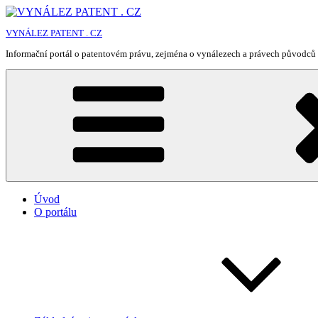
Přejít
k
VYNÁLEZ PATENT . CZ
obsahu
webu
Informační portál o patentovém právu, zejména o vynálezech a právech původců 
Úvod
O portálu