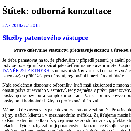
Štítek:
odborná konzultace
Publikováno
27.7.2018
27.7.2018
Služby patentového zástupce
Právo duševního vlastnictví představuje složitou a širokou
Je třeba pamatovat na to, že především v případě patentů je znění 
rady se později může ukázat jako šetření na nepravém místě. Často 
DANĚK & PARTNERS
jsou právní služby v oblasti ochrany vynález
patentových přihlášek pro národní, regionální i mezinárodní úřady.
Naše společnost disponuje odborníky, kteří mají zkušenosti z mnoha 
oblasti práva duševního vlastnictví, tedy zejména v právu patentové
poskytujeme pevnou a komplexní ochranu Vašich průmyslových práv
poskytnout hodnotné služby na profesionální úrovni.
Máme také zkušenosti s patentovou ochranou v zahraničí. Prostřednic
zájmy našich klientů i v mezinárodním měřítku. Zajišťujeme mezinár
dalšími externími odborníky, zejména se soudními znalci, překlada
relacích. Tyto služby zahrnují poradenství a konzultace týkající se
výlučnou ochranu průmyslových práv a práv k duševnímu vlastnictví v