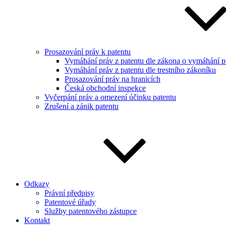
Prosazování práv k patentu
Vymáhání práv z patentu dle zákona o vymáhání pr
Vymáhání práv z patentu dle trestního zákoníku
Prosazování práv na hranicích
Česká obchodní inspekce
Vyčerpání práv a omezení účinku patentu
Zrušení a zánik patentu
Odkazy
Právní předpisy
Patentové úřady
Služby patentového zástupce
Kontakt