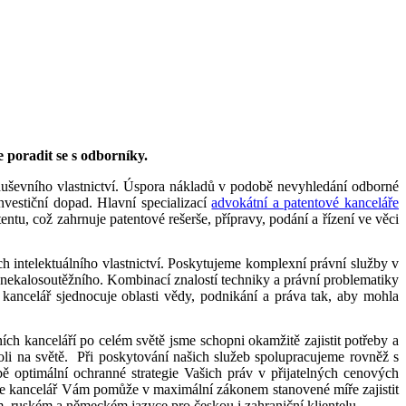
 poradit se s odborníky.
 duševního vlastnictví. Úspora nákladů v podobě nevyhledání odborné
nvestiční dopad. Hlavní specializací
advokátní a patentové kanceláře
ntu, což zahrnuje patentové rešerše, přípravy, podání a řízení ve věci
h intelektuálního vlastnictví. Poskytujeme komplexní právní služby v
 nekalosoutěžního. Kombinací znalostí techniky a právní problematiky
ncelář sjednocuje oblasti vědy, podnikání a práva tak, aby mohla
ch kanceláří po celém světě jsme schopni okamžitě zajistit potřeby a
oli na světě. Při poskytování našich služeb spolupracujeme rovněž s
ě optimální ochranné strategie Vašich práv v přijatelných cenových
Naše kancelář Vám pomůže v maximální zákonem stanovené míře zajistit
, ruském a německém jazyce pro českou i zahraniční klientelu.