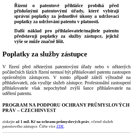
Řízení o patentové přihlášce probíhá před
příslušnými patentovými úřady, které vybírají
správní poplatky za jednotlivé úkony a udržovací
poplatky za udržování patentu v platnosti.
Další náklad pro přihlašovatele/majitele patentu
představují poplatky za služby zástupce, jejichž
výše se může značně lišit.
Poplatky za služby zástupce
V řízení před některými patentovými úřady nebo v některých
počátečních fázích řízení nemusí být přihlašovatel patentu zastoupen
oprávněným zástupcem. V tomto případě záleží výhradně na
přihlašovateli, zda využije služeb zástupce. Profesionální zastoupení
přihlašovatele však nepochybně zvýší šance přihlašovatele na
udělení patentu.
PROGRAM NA PODPORU OCHRANY PRŮMYSLOVÝCH
PRÁV – CZECHINVEST
získejte
až 1 mil. Kč na ochranu průmyslových práv
, včetně služeb
patentového zástupce. Čtěte více
ZDE
.