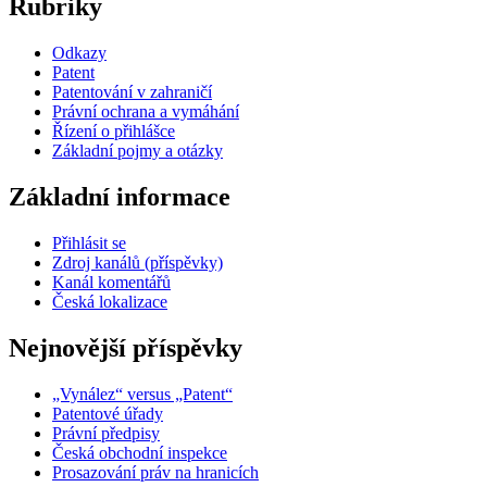
Rubriky
Odkazy
Patent
Patentování v zahraničí
Právní ochrana a vymáhání
Řízení o přihlášce
Základní pojmy a otázky
Základní informace
Přihlásit se
Zdroj kanálů (příspěvky)
Kanál komentářů
Česká lokalizace
Nejnovější příspěvky
„Vynález“ versus „Patent“
Patentové úřady
Právní předpisy
Česká obchodní inspekce
Prosazování práv na hranicích