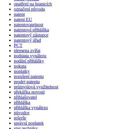
opatření na hranicích
označení původu
patent
patent EU
patentovatelnost
patentová přihláška
patentový zástupce
patentový úřad
PCT
plemena zvířat
podstata vynálezu
podání přihlášky
pokuta
poplatky
porušení patentu
prodej patentu
průmyslová využitelnost
překážka novosti
přihlašovatel
přihláška
přihláška vynálezu
původce
rešerše
správní poplatek
stav techniky