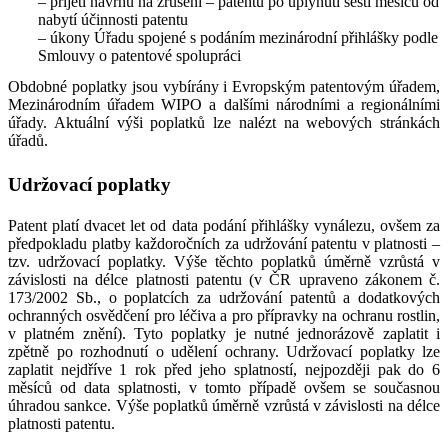
– přijetí návrhu na zrušení – patentu po uplynutí šesti měsíců od
nabytí účinnosti patentu
– úkony Úřadu spojené s podáním mezinárodní přihlášky podle
Smlouvy o patentové spolupráci
Obdobné poplatky jsou vybírány i Evropským patentovým úřadem,
Mezinárodním úřadem WIPO a dalšími národními a regionálními
úřady. Aktuální výši poplatků lze nalézt na webových stránkách
úřadů.
Udržovací poplatky
Patent platí dvacet let od data podání přihlášky vynálezu, ovšem za
předpokladu platby každoročních za udržování patentu v platnosti –
tzv. udržovací poplatky. Výše těchto poplatků úměrně vzrůstá v
závislosti na délce platnosti patentu (v ČR upraveno zákonem č.
173/2002 Sb., o poplatcích za udržování patentů a dodatkových
ochranných osvědčení pro léčiva a pro přípravky na ochranu rostlin,
v platném znění). Tyto poplatky je nutné jednorázově zaplatit i
zpětně po rozhodnutí o udělení ochrany. Udržovací poplatky lze
zaplatit nejdříve 1 rok před jeho splatností, nejpozději pak do 6
měsíců od data splatnosti, v tomto případě ovšem se současnou
úhradou sankce. Výše poplatků úměrně vzrůstá v závislosti na délce
platnosti patentu.