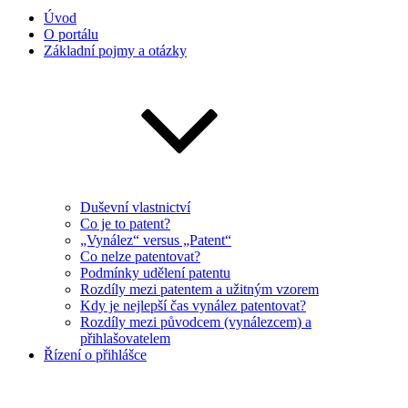
Úvod
O portálu
Základní pojmy a otázky
Duševní vlastnictví
Co je to patent?
„Vynález“ versus „Patent“
Co nelze patentovat?
Podmínky udělení patentu
Rozdíly mezi patentem a užitným vzorem
Kdy je nejlepší čas vynález patentovat?
Rozdíly mezi původcem (vynálezcem) a
přihlašovatelem
Řízení o přihlášce