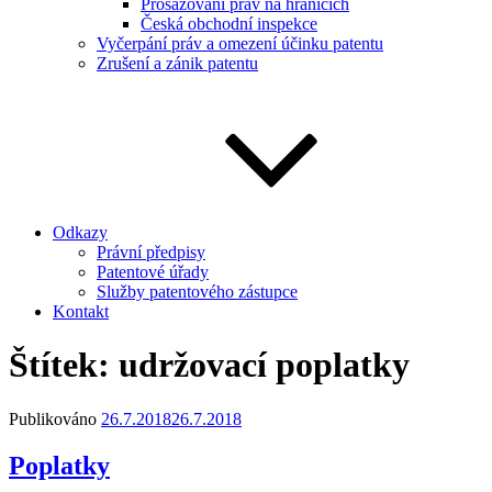
Prosazování práv na hranicích
Česká obchodní inspekce
Vyčerpání práv a omezení účinku patentu
Zrušení a zánik patentu
Odkazy
Právní předpisy
Patentové úřady
Služby patentového zástupce
Kontakt
Štítek:
udržovací poplatky
Publikováno
26.7.2018
26.7.2018
Poplatky