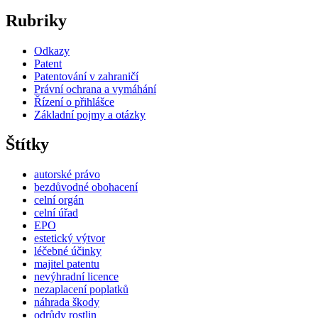
Rubriky
Odkazy
Patent
Patentování v zahraničí
Právní ochrana a vymáhání
Řízení o přihlášce
Základní pojmy a otázky
Štítky
autorské právo
bezdůvodné obohacení
celní orgán
celní úřad
EPO
estetický výtvor
léčebné účinky
majitel patentu
nevýhradní licence
nezaplacení poplatků
náhrada škody
odrůdy rostlin