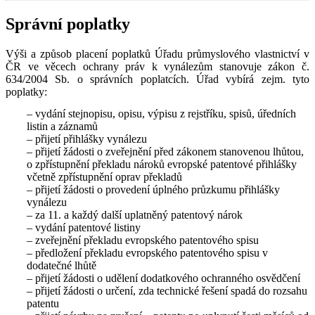
Správní poplatky
Výši a způsob placení poplatků Úřadu průmyslového vlastnictví v
ČR ve věcech ochrany práv k vynálezům stanovuje zákon č.
634/2004 Sb. o správních poplatcích. Úřad vybírá zejm. tyto
poplatky:
– vydání stejnopisu, opisu, výpisu z rejstříku, spisů, úředních
listin a záznamů
– přijetí přihlášky vynálezu
– přijetí žádosti o zveřejnění před zákonem stanovenou lhůtou,
o zpřístupnění překladu nároků evropské patentové přihlášky
včetně zpřístupnění oprav překladů
– přijetí žádosti o provedení úplného průzkumu přihlášky
vynálezu
– za 11. a každý další uplatněný patentový nárok
– vydání patentové listiny
– zveřejnění překladu evropského patentového spisu
– předložení překladu evropského patentového spisu v
dodatečné lhůtě
– přijetí žádosti o udělení dodatkového ochranného osvědčení
– přijetí žádosti o určení, zda technické řešení spadá do rozsahu
patentu