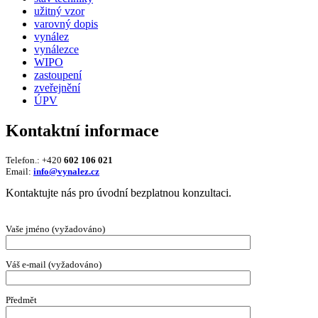
užitný vzor
varovný dopis
vynález
vynálezce
WIPO
zastoupení
zveřejnění
ÚPV
Kontaktní informace
Telefon.: +420
602 106 021
Email:
info@vynalez.cz
Kontaktujte nás pro úvodní bezplatnou konzultaci.
Vaše jméno (vyžadováno)
Váš e-mail (vyžadováno)
Předmět