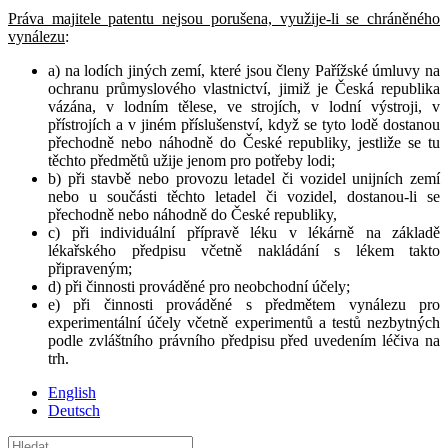
Práva majitele patentu nejsou porušena, využije-li se chráněného
vynálezu
:
a) na lodích jiných zemí, které jsou členy Pařížské úmluvy na
ochranu průmyslového vlastnictví, jimiž je Česká republika
vázána, v lodním tělese, ve strojích, v lodní výstroji, v
přístrojích a v jiném příslušenství, když se tyto lodě dostanou
přechodně nebo náhodně do České republiky, jestliže se tu
těchto předmětů užije jenom pro potřeby lodi;
b) při stavbě nebo provozu letadel či vozidel unijních zemí
nebo u součásti těchto letadel či vozidel, dostanou-li se
přechodně nebo náhodně do České republiky,
c) při individuální přípravě léku v lékárně na základě
lékařského předpisu včetně nakládání s lékem takto
připraveným;
d) při činnosti prováděné pro neobchodní účely;
e) při činnosti prováděné s předmětem vynálezu pro
experimentální účely včetně experimentů a testů nezbytných
podle zvláštního právního předpisu před uvedením léčiva na
trh.
English
Deutsch
Hledat: