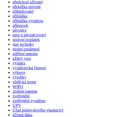
předchozí uživatel
překážka novosti
přihlašovatel
přihláška
přihláška vynálezu
přípravek
původce
spor o původcovství
správní poplatek
stav techniky
trestní oznámení
udělení patentu
užitný vzor
vynález
vynálezecká činnost
výkresy
výrobky
věděcká teorie
WIPO
zrušení patentu
zveřejnění
zveřejnění vynálezu
ÚPV
Úřad průmyslového vlastnictví
účinná látka