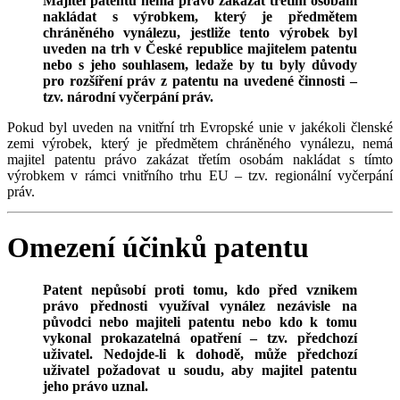
Majitel patentu nemá právo zakázat třetím osobám
nakládat s výrobkem, který je předmětem
chráněného vynálezu, jestliže tento výrobek byl
uveden na trh v České republice majitelem patentu
nebo s jeho souhlasem, ledaže by tu byly důvody
pro rozšíření práv z patentu na uvedené činnosti –
tzv. národní vyčerpání práv.
Pokud byl uveden na vnitřní trh Evropské unie v jakékoli členské
zemi výrobek, který je předmětem chráněného vynálezu, nemá
majitel patentu právo zakázat třetím osobám nakládat s tímto
výrobkem v rámci vnitřního trhu EU – tzv. regionální vyčerpání
práv.
Omezení účinků patentu
Patent nepůsobí proti tomu, kdo před vznikem
právo přednosti využíval vynález nezávisle na
původci nebo majiteli patentu nebo kdo k tomu
vykonal prokazatelná opatření – tzv. předchozí
uživatel. Nedojde-li k dohodě, může předchozí
uživatel požadovat u soudu, aby majitel patentu
jeho právo uznal.