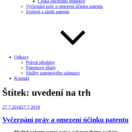
Česká obchodní inspekce
Vyčerpání práv a omezení účinku patentu
Zrušení a zánik patentu
Odkazy
Právní předpisy
Patentové úřady
Služby patentového zástupce
Kontakt
Štítek:
uvedení na trh
Publikováno
27.7.2018
27.7.2018
Vyčerpání práv a omezení účinku patentu