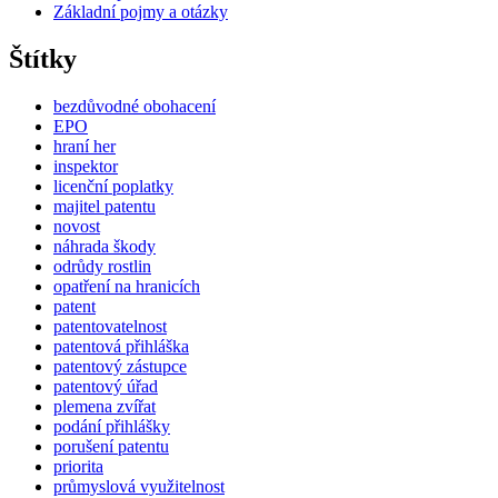
Základní pojmy a otázky
Štítky
bezdůvodné obohacení
EPO
hraní her
inspektor
licenční poplatky
majitel patentu
novost
náhrada škody
odrůdy rostlin
opatření na hranicích
patent
patentovatelnost
patentová přihláška
patentový zástupce
patentový úřad
plemena zvířat
podání přihlášky
porušení patentu
priorita
průmyslová využitelnost