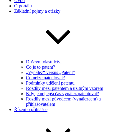
Úvod
O portálu
Základní pojmy a otázky
Duševní vlastnictví
Co je to patent?
„Vynález“ versus „Patent“
Co nelze patentovat?
Podmínky udělení patentu
Rozdíly mezi patentem a užitným vzorem
Kdy je nejlepší čas vynález patentovat?
Rozdíly mezi původcem (vynálezcem) a
přihlašovatelem
Řízení o přihlášce