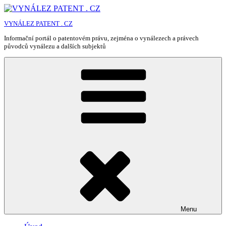
Přejít
k
VYNÁLEZ PATENT . CZ
obsahu
webu
Informační portál o patentovém právu, zejména o vynálezech a právech
původců vynálezu a dalších subjektů
Menu