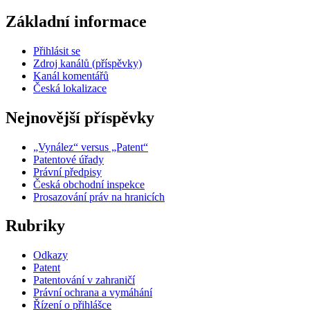
Základní informace
Přihlásit se
Zdroj kanálů (příspěvky)
Kanál komentářů
Česká lokalizace
Nejnovější příspěvky
„Vynález“ versus „Patent“
Patentové úřady
Právní předpisy
Česká obchodní inspekce
Prosazování práv na hranicích
Rubriky
Odkazy
Patent
Patentování v zahraničí
Právní ochrana a vymáhání
Řízení o přihlášce