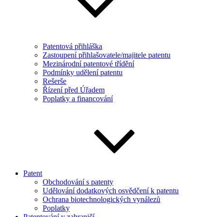
Patentová přihláška
Zastoupení přihlašovatele/majitele patentu
Mezinárodní patentové třídění
Podmínky udělení patentu
Rešerše
Řízení před Úřadem
Poplatky a financování
Patent
Obchodování s patenty
Udělování dodatkových osvědčení k patentu
Ochrana biotechnologických vynálezů
Poplatky
Patentování v zahraničí